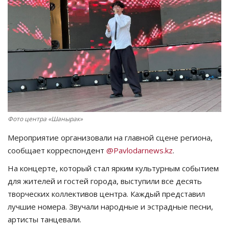
СПОРТ
Чек-лист
РАЗВЛЕЧЕНИЯ
OFFICIAL
Фото центра «Шанырак»
Курултай
Мероприятие организовали на главной сцене региона,
Язык
сообщает корреспондент
@Pavlodarnews.kz
.
Қазақша
Русский
На концерте, который стал ярким культурным событием
для жителей и гостей города, выступили все десять
творческих коллективов центра. Каждый представил
лучшие номера. Звучали народные и эстрадные песни,
артисты танцевали.