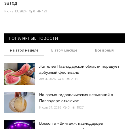
за год
Июнь 13, 2024
0
129
ПОПУЛЯРНЫЕ НОВОСТИ
на этой неделе
В этом месяце
Все время
Жителей Павлодарской области порадует
арбузный фестиваль
Авг 4, 2026
0
2115
На время гидравлических испытаний в
Павлодаре отключат...
Июль 31, 2026
0
1827
Bosson и «Винтаж»: павлодарцев