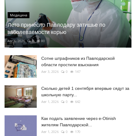
Медицина
Лето принесло Павлодару затишье по
заболеваемости корью
Авг 6, 2026
0
80
Сотне штрафников из Павлодарской
области простили взыскания
Авг 3, 2026
0
147
Сколько детей 1 сентября впервые сядут за
школьную парту...
Авг 1, 2026
0
642
Как подать заявление через e-Otinish
жителям Павлодарской...
Авг 1, 2026
0
170