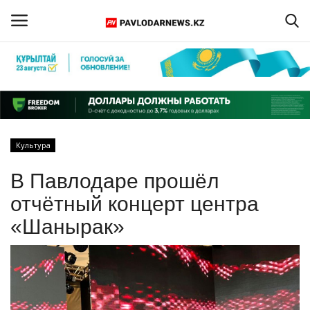
Войти
Регистрация
Главная
Культура
Обратная связь
В Павлодаре прошёл
ПАВЛОДАРСКАЯ ОБЛАСТЬ
отчётный концерт центра
«Шанырак»
КАЗАХСТАН
МИР
СПЕЦПРОЕКТЫ