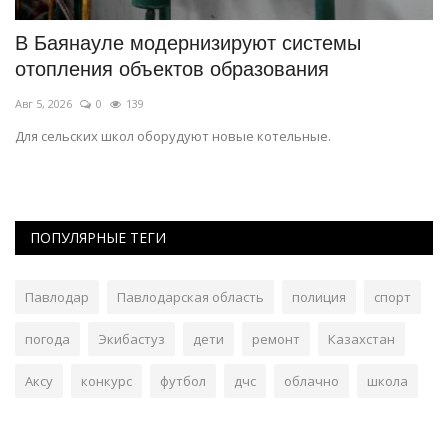
о-
В Баянауле модернизируют системы
Б
отопления объектов образования
а
Авг 5, 2026
0
139
Ав
ке
Для сельских школ оборудуют новые котельные.
На
ба
ПОПУЛЯРНЫЕ ТЕГИ
Павлодар
Павлодарская область
полиция
спорт
погода
Экибастуз
дети
ремонт
Казахстан
Аксу
конкурс
футбол
дчс
облачно
школа