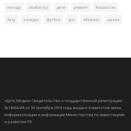
погода
Экибастуз
дети
ремонт
Казахстан
Аксу
конкурс
футбол
дчс
облачно
школа
«Ертiс Медиа» Свидетельство о государственной регистрации:
№14564-ИА от 30 сентября 2014 года, выдано Комитетом связи,
информатизации и информации Министерства по инвестициям
и развитию РК