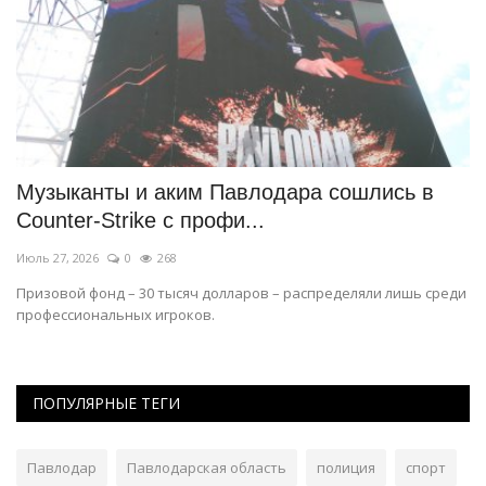
Музыканты и аким Павлодара сошлись в
С
Counter-Strike c профи...
Ма
Июль 27, 2026
0
268
За
бо
Призовой фонд – 30 тысяч долларов – распределяли лишь среди
профессиональных игроков.
ПОПУЛЯРНЫЕ ТЕГИ
Павлодар
Павлодарская область
полиция
спорт