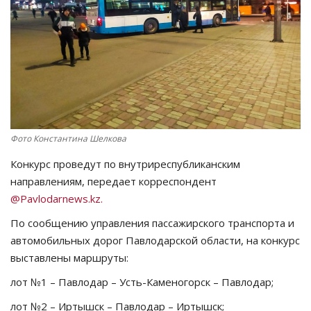
СПОРТ
Чек-лист
РАЗВЛЕЧЕНИЯ
OFFICIAL
Фото Константина Шелкова
Конкурс проведут по внутриреспубликанским
Курултай
направлениям, передает корреспондент
@Pavlodarnews.kz.
Язык
По сообщению управления пассажирского транспорта и
Қазақша
Русский
автомобильных дорог Павлодарской области, на конкурс
выставлены маршруты:
лот №1 – Павлодар – Усть-Каменогорск – Павлодар;
лот №2 – Иртышск – Павлодар – Иртышск;