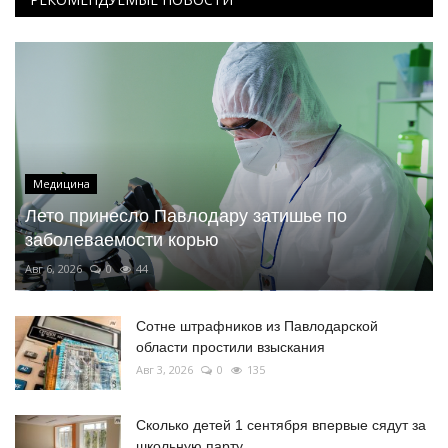
Медицина
Лето принесло Павлодару затишье по
заболеваемости корью
Авг 6, 2026
0
44
Сотне штрафников из Павлодарской
области простили взыскания
Авг 3, 2026
0
135
Сколько детей 1 сентября впервые сядут за
школьную парту...