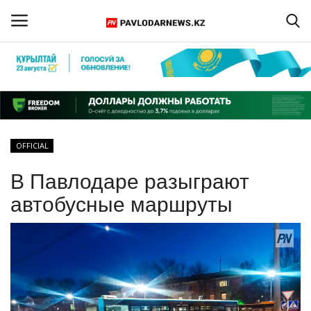
Войти
Регистрация
Главная
OFFICIAL
Обратная связь
В Павлодаре разыграют
ПАВЛОДАРСКАЯ ОБЛАСТЬ
автобусные маршруты
КАЗАХСТАН
МИР
СПЕЦПРОЕКТЫ