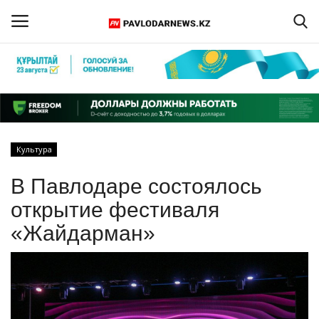
Войти
Регистрация
Главная
Культура
Обратная связь
В Павлодаре состоялось
ПАВЛОДАРСКАЯ ОБЛАСТЬ
открытие фестиваля
«Жайдарман»
КАЗАХСТАН
МИР
СПЕЦПРОЕКТЫ