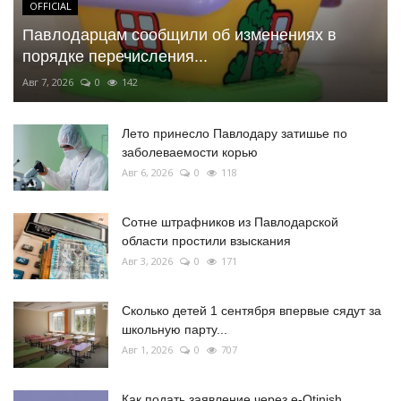
OFFICIAL
Павлодарцам сообщили об изменениях в
порядке перечисления...
Авг 7, 2026
0
142
Лето принесло Павлодару затишье по
заболеваемости корью
Авг 6, 2026
0
118
Сотне штрафников из Павлодарской
области простили взыскания
Авг 3, 2026
0
171
Сколько детей 1 сентября впервые сядут за
школьную парту...
Авг 1, 2026
0
707
Как подать заявление через e-Otinish