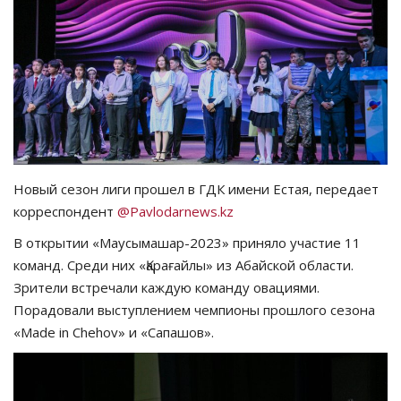
СПОРТ
Чек-лист
РАЗВЛЕЧЕНИЯ
OFFICIAL
Новый сезон лиги прошел в ГДК имени Естая, передает
корреспондент
@Pavlodarnews.kz
Курултай
В открытии «Маусымашар-2023» приняло участие 11
Язык
команд. Среди них «Қарағайлы» из Абайской области.
Зрители встречали каждую команду овациями.
Қазақша
Русский
Порадовали выступлением чемпионы прошлого сезона
«Made in Chehov» и «Сапашов».