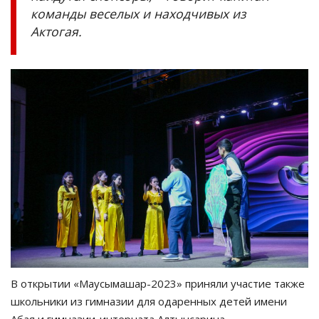
команды веселых и находчивых из
Актогая.
В открытии «Маусымашар-2023» приняли участие также
школьники из гимназии для одаренных детей имени
Абая и гимназии-интерната Алтынсарина.