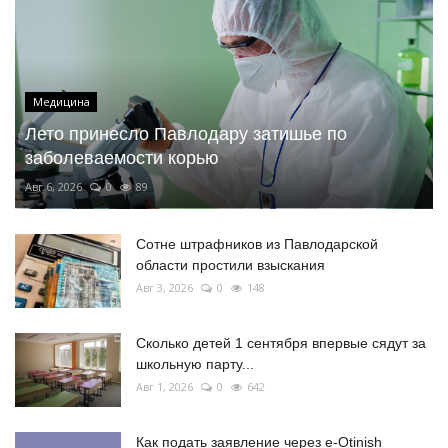
Медицина
Лето принесло Павлодару затишье по
заболеваемости корью
Авг 6, 2026
0
89
Сотне штрафников из Павлодарской
области простили взыскания
Авг 3, 2026
0
148
Сколько детей 1 сентября впервые сядут за
школьную парту...
Авг 1, 2026
0
642
Как подать заявление через e-Otinish