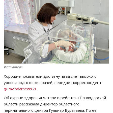
СПОРТ
Чек-лист
РАЗВЛЕЧЕНИЯ
OFFICIAL
Курултай
Фото автора
Язык
Хорошие показатели достигнуты за счет высокого
уровня подготовки врачей, передает корреспондент
Қазақша
Русский
@Pavlodarnews.kz
.
Об охране здоровья матери и ребенка в Павлодарской
области рассказала директор областного
перинатального центра Гульнар Буратаева. По ее