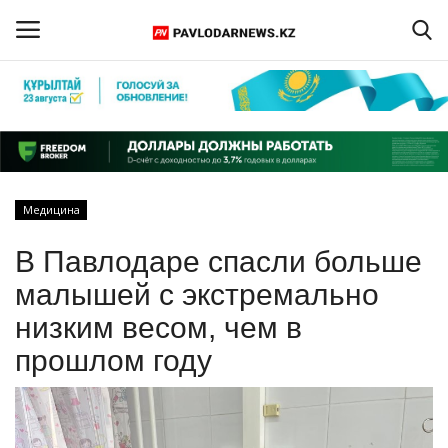
Войти
Регистрация
Главная
Медицина
Обратная связь
В Павлодаре спасли больше
ПАВЛОДАРСКАЯ ОБЛАСТЬ
малышей с экстремально
низким весом, чем в
КАЗАХСТАН
прошлом году
МИР
СПЕЦПРОЕКТЫ