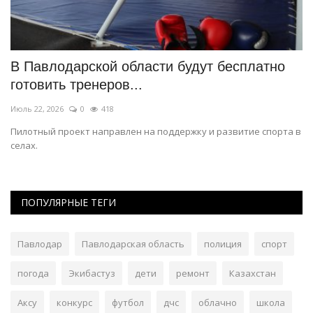
т
В Павлодарской области будут бесплатно
Б
готовить тренеров...
д
Июль 22, 2026
0
418
Ию
Пилотный проект направлен на поддержку и развитие спорта в
П
селах.
«Ч
ПОПУЛЯРНЫЕ ТЕГИ
Павлодар
Павлодарская область
полиция
спорт
погода
Экибастуз
дети
ремонт
Казахстан
Аксу
конкурс
футбол
дчс
облачно
школа