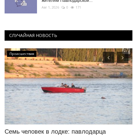
жителям Павлодарской...
Авг 1, 2026
0
171
СЛУЧАЙНАЯ НОВОСТЬ
Происшествия
Семь человек в лодке: павлодарца
В