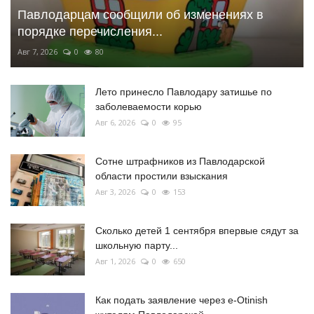
Павлодарцам сообщили об изменениях в
порядке перечисления...
Авг 7, 2026
0
80
Лето принесло Павлодару затишье по
заболеваемости корью
Авг 6, 2026
0
95
Сотне штрафников из Павлодарской
области простили взыскания
Авг 3, 2026
0
153
Сколько детей 1 сентября впервые сядут за
школьную парту...
Авг 1, 2026
0
650
Как подать заявление через e-Otinish