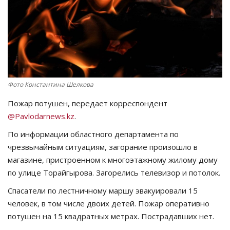
СПОРТ
Чек-лист
РАЗВЛЕЧЕНИЯ
Фото Константина Шелкова
OFFICIAL
Пожар потушен, передает корреспондент
@Pavlodarnews.kz
.
Курултай
По информации областного департамента по
чрезвычайным ситуациям, загорание произошло в
Язык
магазине, пристроенном к многоэтажному жилому дому
Қазақша
Русский
по улице Торайгырова. Загорелись телевизор и потолок.
Спасатели по лестничному маршу эвакуировали 15
человек, в том числе двоих детей. Пожар оперативно
потушен на 15 квадратных метрах. Пострадавших нет.