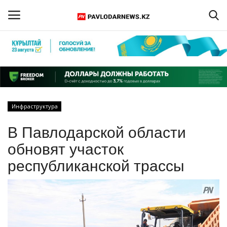
Войти
Регистрация
Главная
Инфраструктура
Обратная связь
В Павлодарской области
ПАВЛОДАРСКАЯ ОБЛАСТЬ
обновят участок
республиканской трассы
КАЗАХСТАН
МИР
СПЕЦПРОЕКТЫ