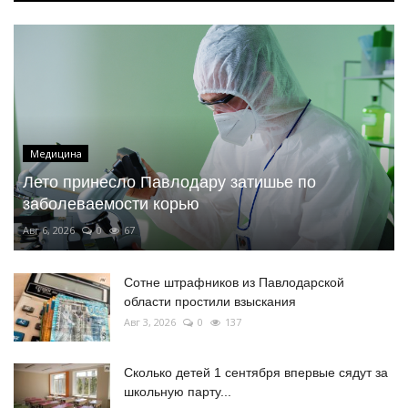
Медицина
Лето принесло Павлодару затишье по
заболеваемости корью
Авг 6, 2026
0
67
Сотне штрафников из Павлодарской
области простили взыскания
Авг 3, 2026
0
137
Сколько детей 1 сентября впервые сядут за
школьную парту...