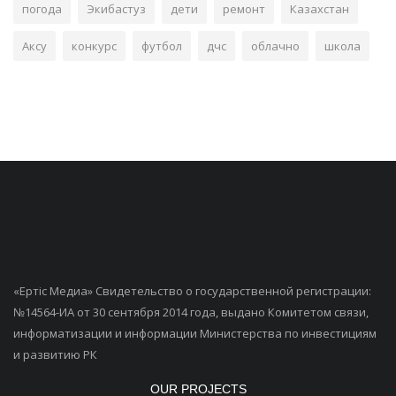
погода
Экибастуз
дети
ремонт
Казахстан
Аксу
конкурс
футбол
дчс
облачно
школа
«Ертiс Медиа» Свидетельство о государственной регистрации:
№14564-ИА от 30 сентября 2014 года, выдано Комитетом связи,
информатизации и информации Министерства по инвестициям
и развитию РК
OUR PROJECTS