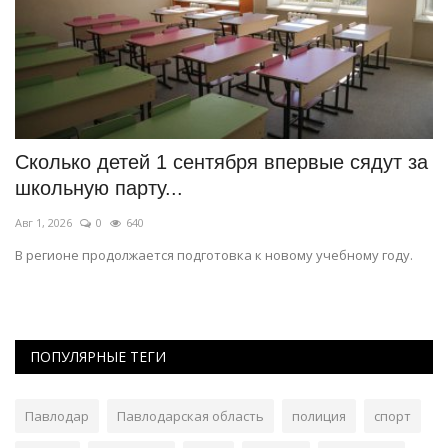
Сколько детей 1 сентября впервые сядут за
К
школьную парту...
А
Авг 1, 2026
0
640
Ию
В регионе продолжается подготовка к новому учебному году.
Пр
пр
ПОПУЛЯРНЫЕ ТЕГИ
Павлодар
Павлодарская область
полиция
спорт