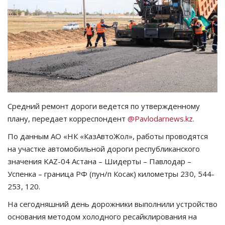
СПОРТ
Чек-лист
РАЗВЛЕЧЕНИЯ
OFFICIAL
Средний ремонт дороги ведется по утвержденному
плану, передает корреспондент
@Pavlodarnews.kz.
Курултай
По данным АО «НК «КазАвтоЖол», работы проводятся
Язык
на участке автомобильной дороги республиканского
значения KАZ-04 Астана – Шидерты – Павлодар –
Қазақша
Русский
Успенка – граница РФ (пун/п Косак) километры 230, 544-
253, 120.
На сегодняшний день дорожники выполнили устройство
основания методом холодного ресайклирования на