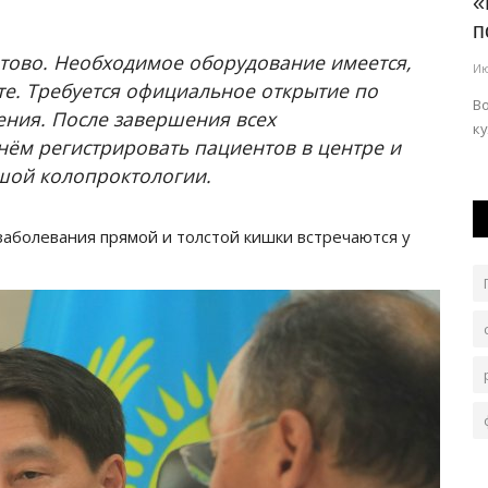
конкурса
Юные павлодарские туристы пройдут
«
горными тропами Жетысу
п
готово. Необходимое оборудование имеется,
Авг 5, 2026
0
101
Ию
рте. Требуется официальное открытие по
В сборную команды «Павлодар» вошли 15 ребят.
В
ения. После завершения всех
ку
ём регистрировать пациентов в центре и
шой колопроктологии.
заболевания прямой и толстой кишки встречаются у