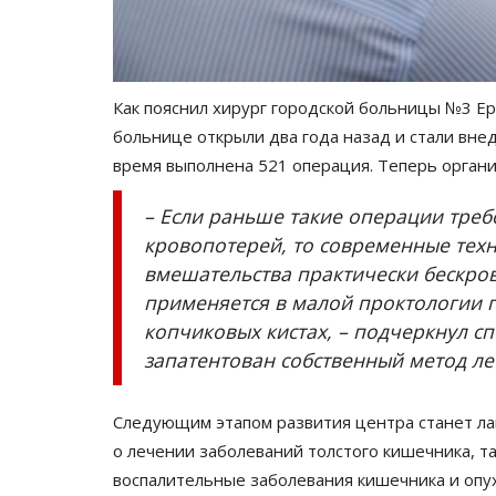
Как пояснил хирург городской больницы №3 Е
больнице открыли два года назад и стали вне
время выполнена 521 операция. Теперь органи
– Если раньше такие операции тре
кровопотерей, то современные тех
РАЗВЛЕЧЕНИЯ
вмешательства практически бескров
применяется в малой проктологии 
копчиковых кистах, – подчеркнул сп
запатентован собственный метод л
Следующим этапом развития центра станет лап
о лечении заболеваний толстого кишечника, та
воспалительные заболевания кишечника и опух