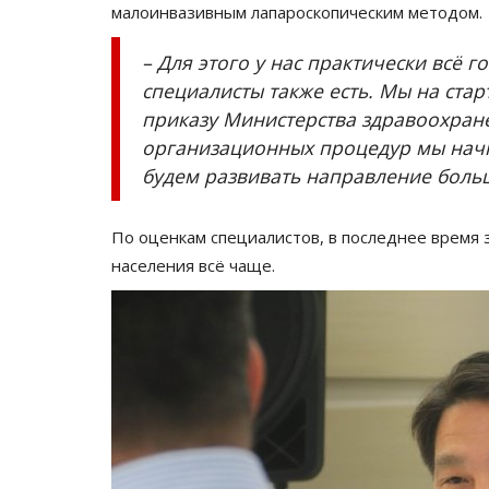
В Павлодаре подведут итоги 
малоинвазивным лапароскопическим методом.
«ERTIS DAUYSY»
– Для этого у нас практически всё 
Июнь 30, 2026
0
136
специалисты также есть. Мы на ста
Артисты выступят на «Ertis Promenade».
приказу Министерства здравоохран
организационных процедур мы начн
будем развивать направление боль
По оценкам специалистов, в последнее время 
населения всё чаще.