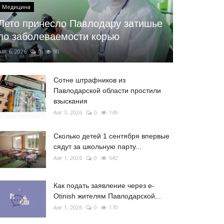
Медицина
Лето принесло Павлодару затишье
по заболеваемости корью
Авг 6, 2026
0
90
Сотне штрафников из
Павлодарской области простили
взыскания
Авг 3, 2026
0
149
Сколько детей 1 сентября впервые
сядут за школьную парту...
Авг 1, 2026
0
642
Как подать заявление через e-
Otinish жителям Павлодарской...
Авг 1, 2026
0
170