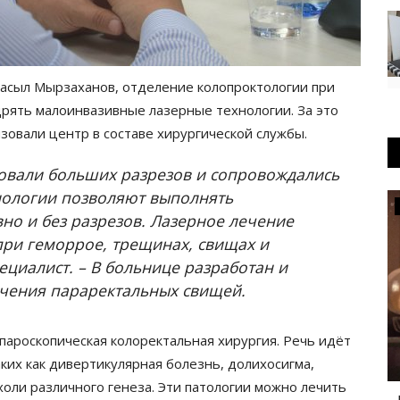
расыл Мырзаханов, отделение колопроктологии при
дрять малоинвазивные лазерные технологии. За это
зовали центр в составе хирургической службы.
бовали больших разрезов и сопровождались
нологии позволяют выполнять
Туризм
но и без разрезов. Лазерное лечение
при геморрое, трещинах, свищах и
ециалист. – В больнице разработан и
ечения параректальных свищей.
ароскопическая колоректальная хирургия. Речь идёт
ких как дивертикулярная болезнь, долихосигма,
оли различного генеза. Эти патологии можно лечить