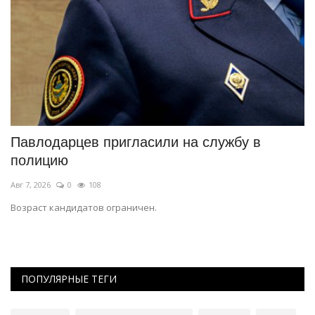
ь
Павлодарцев пригласили на службу в
Р
полицию
э
Авг 7, 2026
0
108
Ав
Возраст кандидатов ограничен.
И
т
ПОПУЛЯРНЫЕ ТЕГИ