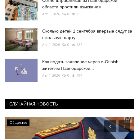
Сотне штрафников из Павлодарской
области простили взыскания
Авг 3, 2026
0
165
Сколько детей 1 сентября впервые сядут за
школьную парту...
Авг 1, 2026
0
667
Как подать заявление через e-Otinish
жителям Павлодарской...
Авг 1, 2026
0
194
СЛУЧАЙНАЯ НОВОСТЬ
Общество