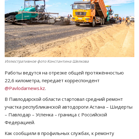
СПОРТ
Чек-лист
РАЗВЛЕЧЕНИЯ
OFFICIAL
Иллюстративное фото Константина Шелкова
Работы ведутся на отрезке общей протяжённостью
Курултай
22,6 километра, передаёт корреспондент
@Pavlodarnews.kz
.
Язык
В Павлодарской области стартовал средний ремонт
Қазақша
Русский
участка республиканской автодороги Астана – Шидерты
– Павлодар – Успенка – граница с Российской
Федерацией.
Как сообщили в профильных службах, к ремонту