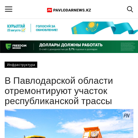
Войти
Регистрация
Главная
Инфраструктура
Обратная связь
В Павлодарской области
ПАВЛОДАРСКАЯ ОБЛАСТЬ
отремонтируют участок
республиканской трассы
КАЗАХСТАН
МИР
СПЕЦПРОЕКТЫ