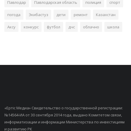
Павлодар
Павлодарская область
полиция
спорт
погода
Экибастуз
дети
ремонт
Казахстан
Аксу
конкурс
футбол
дчс
облачно
школа
«Ертiс Медиа» Свидетельство о государственной регистрации:
№14564-ИА от 30 сентября 2014 года, выдано Комитетом связи,
информатизации и информации Министерства по инвестициям
и развитию РК