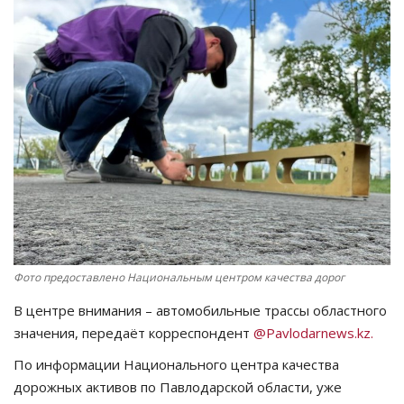
СПОРТ
Чек-лист
РАЗВЛЕЧЕНИЯ
OFFICIAL
Курултай
Язык
Фото предоставлено Национальным центром качества дорог
Қазақша
Русский
В центре внимания – автомобильные трассы областного
значения, передаёт корреспондент
@Pavlodarnews.kz.
По информации Национального центра качества
дорожных активов по Павлодарской области, уже