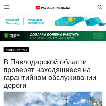
Войти
Регистрация
Главная
Инфраструктура
Обратная связь
В Павлодарской области
ПАВЛОДАРСКАЯ ОБЛАСТЬ
проверят находящиеся на
гарантийном обслуживании
КАЗАХСТАН
дороги
МИР
СПЕЦПРОЕКТЫ