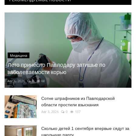
Медицина
Лето принесло Павлодару затишье по
заболеваемости корью
Авг 6, 2026
0
68
Сотне штрафников из Павлодарской
области простили взыскания
Авг 3, 2026
0
137
Сколько детей 1 сентября впервые сядут за
школьную парту...