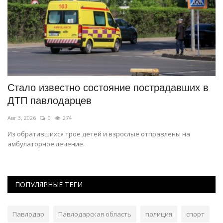
Стало известно состояние пострадавших в
П
ДТП павлодарцев
т
Авг 3, 2026
0
274
Ав
Из обратившихся трое детей и взрослые отправлены на
Им
амбулаторное лечение.
ПОПУЛЯРНЫЕ ТЕГИ
Павлодар
Павлодарская область
полиция
спорт