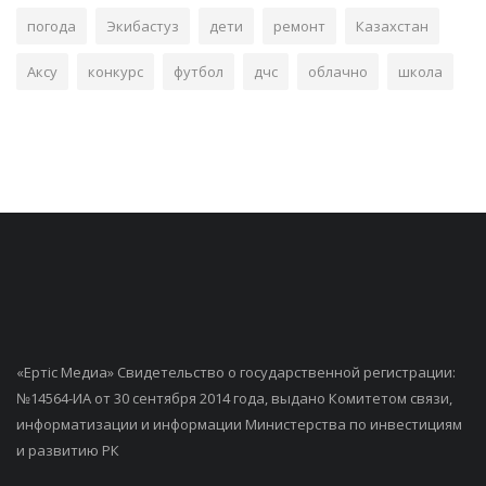
погода
Экибастуз
дети
ремонт
Казахстан
Аксу
конкурс
футбол
дчс
облачно
школа
«Ертiс Медиа» Свидетельство о государственной регистрации:
№14564-ИА от 30 сентября 2014 года, выдано Комитетом связи,
информатизации и информации Министерства по инвестициям
и развитию РК