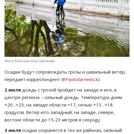
СПОРТ
Чек-лист
РАЗВЛЕЧЕНИЯ
OFFICIAL
Фото Константина Шелкова
Курултай
Осадки будут сопровождать грозы и шквальный ветер,
передает корреспондент
@Pavlodarnews.kz.
Язык
2 июля
дождь с грозой пройдёт на западе и юге, в
центре региона – сильный дождь. Температура днем
Қазақша
Русский
+20…+25, на западе области +17, ночью +13…+18
градусов. Ветер юго-западный, на западе, севере,
востоке области до 15-23 метров в секунду.
3 июля
осадки сохранятся в тех же районах, сильный