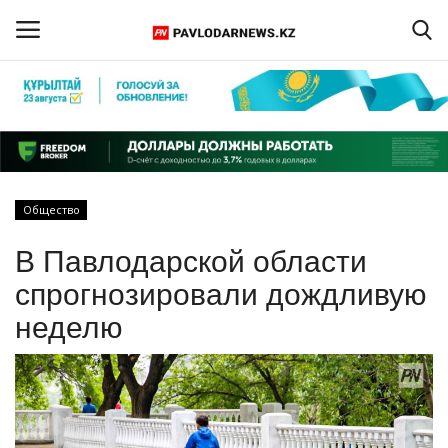
Войти
Регистрация
Главная
Общество
Обратная связь
В Павлодарской области
ПАВЛОДАРСКАЯ ОБЛАСТЬ
спрогнозировали дождливую
неделю
КАЗАХСТАН
МИР
СПЕЦПРОЕКТЫ