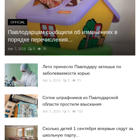
OFFICIAL
Павлодарцам сообщили об изменениях в
порядке перечисления...
Авг 7, 2026
0
79
Лето принесло Павлодару затишье по
заболеваемости корью
Авг 6, 2026
0
95
Сотне штрафников из Павлодарской
области простили взыскания
Авг 3, 2026
0
153
Сколько детей 1 сентября впервые сядут за
школьную парту...