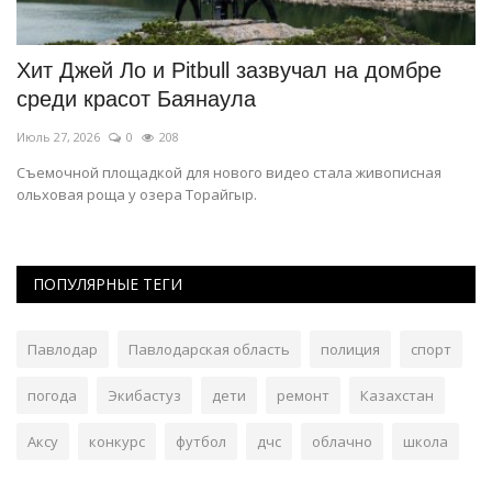
Хит Джей Ло и Pitbull зазвучал на домбре
В
среди красот Баянаула
«
Июль 27, 2026
0
208
Ию
в
Съемочной площадкой для нового видео стала живописная
Ар
ольховая роща у озера Торайгыр.
ПОПУЛЯРНЫЕ ТЕГИ
Павлодар
Павлодарская область
полиция
спорт
погода
Экибастуз
дети
ремонт
Казахстан
Аксу
конкурс
футбол
дчс
облачно
школа