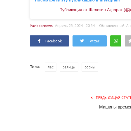
Публикация от Железин Ақпарат (@je
Апрель 25, 2024 - 20:54
Обновленный: Апре
Pavlodarnews
Facebook
Twitter
Теги:
лес
сеянцы
сосны
История одного путешествия
ПРЕДЫДУЩАЯ СТАТ
Машины време