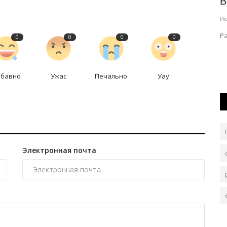
остров
Экибастузский «Батыр» продлил
В
успешную серию
Ию
Авг 7, 2026
0
57
Р
0
0
0
0
Футбольный клуб одержал вторую победу подряд и
поднялся на восьмое место в Первой...
абавно
Ужас
Печально
Уау
Электронная почта