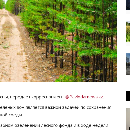
осны, передает корреспондент
@Pavlodarnews.kz.
еленых зон является важной задачей по сохранения
кой среды.
табном озеленении лесного фонда и в ходе недели