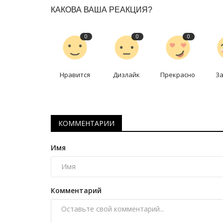
История одного путешествия: 
КАКОВА ВАША РЕАКЦИЯ?
китайских амазонок
Ноябрь 29, 2025
0
3288
0
0
0
Самая южная точка Поднебесной.
Нравится
Дизлайк
Прекрасно
З
КОММЕНТАРИИ
Имя
Комментарий