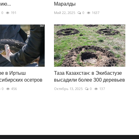
ию...
Маралды
0
191
Май 22, 2025
0
1637
ре в Иртыш
Таза Казахстан: в Экибастузе
сибирских осетров
высадили более 300 деревьев
0
456
Октябрь 13, 2025
0
137