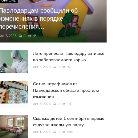
OFFICIAL
Павлодарцам сообщили об
изменениях в порядке
перечисления...
Авг 7, 2026
0
43
Лето принесло Павлодару затишье
по заболеваемости корью
Авг 6, 2026
0
92
Сотне штрафников из
Павлодарской области простили
взыскания
Авг 3, 2026
0
149
Сколько детей 1 сентября впервые
сядут за школьную парту...
Авг 1, 2026
0
644