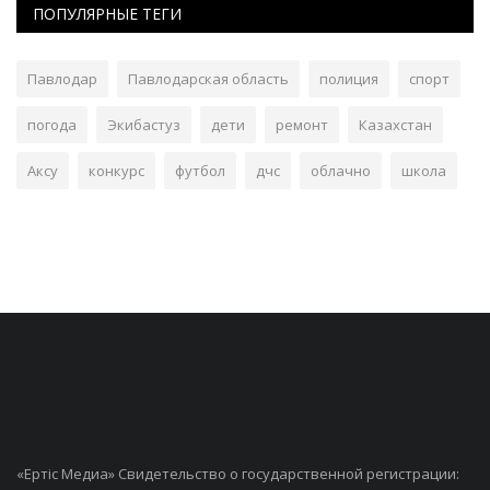
ПОПУЛЯРНЫЕ ТЕГИ
Павлодар
Павлодарская область
полиция
спорт
погода
Экибастуз
дети
ремонт
Казахстан
Аксу
конкурс
футбол
дчс
облачно
школа
«Ертiс Медиа» Свидетельство о государственной регистрации: