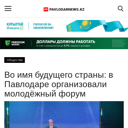
Войти
Регистрация
Главная
Общество
Обратная связь
Во имя будущего страны: в
ПАВЛОДАРСКАЯ ОБЛАСТЬ
Павлодаре организовали
молодёжный форум
КАЗАХСТАН
МИР
СПЕЦПРОЕКТЫ