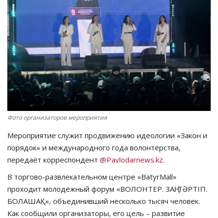
СПОРТ
Чек-лист
РАЗВЛЕЧЕНИЯ
OFFICIAL
Курултай
Фото организаторов мероприятия
Мероприятие служит продвижению идеологии «Закон и
Язык
порядок» и международного года волонтёрства,
передаёт корреспондент
@Pavlodarnews.kz
.
Қазақша
Русский
В торгово-развлекательном центре «BatyrMall»
проходит молодёжный форум «ВОЛОНТЕР. ЗАҢ. ТӘРТІП.
БОЛАШАҚ», объединивший несколько тысяч человек.
Как сообщили организаторы, его цель – развитие