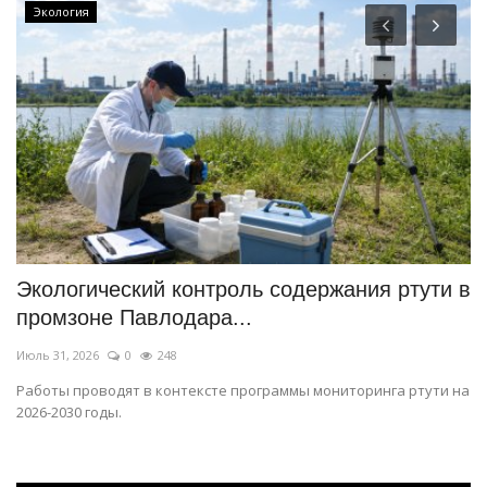
Экология
Экологический контроль содержания ртути в
«
промзоне Павлодара...
с
Июль 31, 2026
0
248
Ию
Работы проводят в контексте программы мониторинга ртути на
Гр
2026-2030 годы.
ме