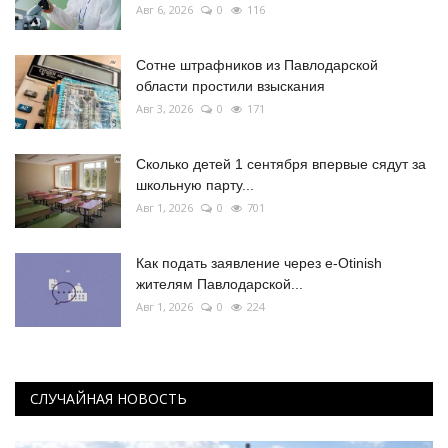
Авг 6, 2026
0
116
Сотне штрафников из Павлодарской
области простили взыскания
Авг 3, 2026
0
171
Сколько детей 1 сентября впервые сядут за
школьную парту...
Авг 1, 2026
0
701
Как подать заявление через e-Otinish
жителям Павлодарской...
Авг 1, 2026
0
224
СЛУЧАЙНАЯ НОВОСТЬ