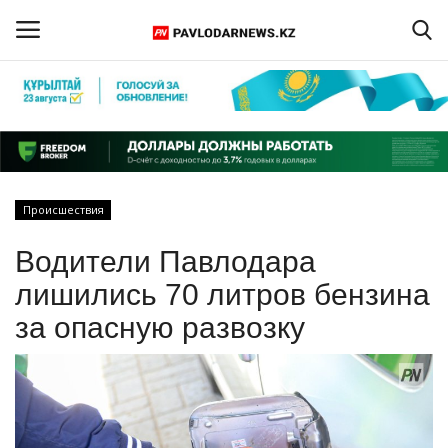
Войти
Регистрация
Главная
Происшествия
Обратная связь
Водители Павлодара
ПАВЛОДАРСКАЯ ОБЛАСТЬ
лишились 70 литров бензина
за опасную развозку
КАЗАХСТАН
МИР
СПЕЦПРОЕКТЫ