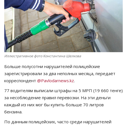
СПОРТ
Чек-лист
РАЗВЛЕЧЕНИЯ
OFFICIAL
Иллюстративное фото Константина Шелкова
Больше полусотни нарушителей полицейские
Курултай
зарегистрировали за два неполных месяца, передаёт
корреспондент
@Pavlodarnews.kz
.
Язык
77 водителям выписали штрафы на 5 МРП (19 660 тенге)
Қазақша
Русский
за несоблюдение правил перевозки. На эти деньги
каждый из них мог бы купить больше 70 литров
бензина.
По данным полицейских, часто среди нарушителей