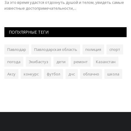
За это время удастся отдохнуть душой и телом, увидеть самые
Ин
известные достопримечательности,...
см
ПОПУЛЯРНЫЕ ТЕГИ
Павлодар
Павлодарская область
полиция
спорт
погода
Экибастуз
дети
ремонт
Казахстан
Аксу
конкурс
футбол
дчс
облачно
школа