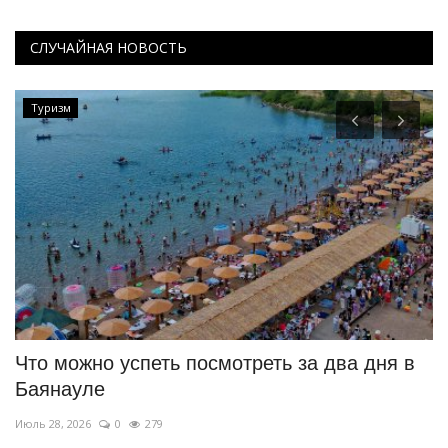
СЛУЧАЙНАЯ НОВОСТЬ
Туризм
Что можно успеть посмотреть за два дня в
«
Баянауле
п
Июль 28, 2026
0
279
Ию