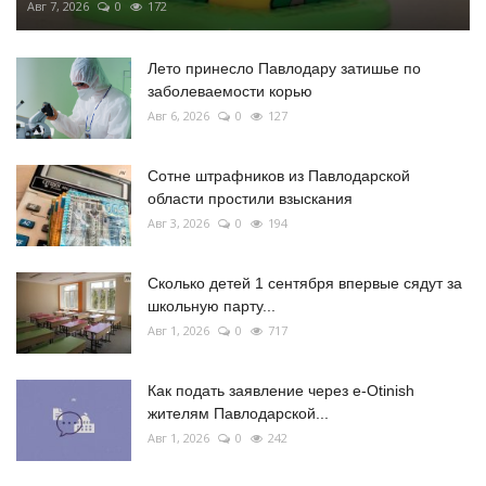
Авг 7, 2026
0
172
Лето принесло Павлодару затишье по
заболеваемости корью
Авг 6, 2026
0
127
Сотне штрафников из Павлодарской
области простили взыскания
Авг 3, 2026
0
194
Сколько детей 1 сентября впервые сядут за
школьную парту...
Авг 1, 2026
0
717
Как подать заявление через e-Otinish
жителям Павлодарской...
Авг 1, 2026
0
242