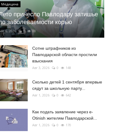
Медицина
Лето принесло Павлодару затишье
по заболеваемости корью
Авг 6, 2026
0
88
Сотне штрафников из
Павлодарской области простили
взыскания
Авг 3, 2026
0
148
Сколько детей 1 сентября впервые
сядут за школьную парту...
Авг 1, 2026
0
642
Как подать заявление через e-
Otinish жителям Павлодарской...
Авг 1, 2026
0
170