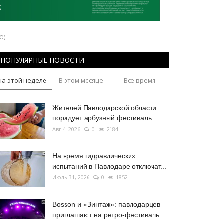
О)
ПОПУЛЯРНЫЕ НОВОСТИ
на этой неделе
В этом месяце
Все время
Жителей Павлодарской области
порадует арбузный фестиваль
Авг 4, 2026
0
2184
На время гидравлических
испытаний в Павлодаре отключат...
Июль 31, 2026
0
1852
Bosson и «Винтаж»: павлодарцев
приглашают на ретро-фестиваль