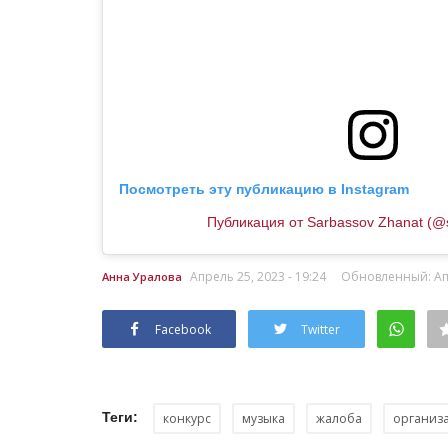
Павлодарцы смогли посидеть 
броневике и познакомиться...
Июнь 22, 2026
0
493
В преддверии Дня полиции сотрудники
правоохранительных органов устроили для 
Посмотреть эту публикацию в Instagram
Публикация от Sarbassov Zhanat (@
Апрель 25, 2023 - 19:24
Обновленный: Апр
Анна Уралова
Facebook
Twitter
Теги:
конкурс
музыка
жалоба
организ