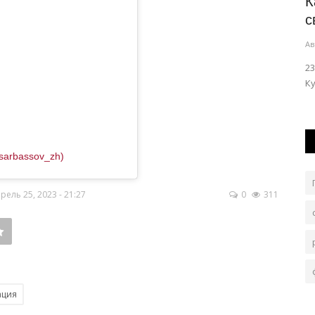
в
Казахстанцев призвали не доверять
К
дипфейкам
с
Авг 6, 2026
0
51
Ав
Любой фейк живет ровно столько, сколько на него
23
горожан...
реагируют и распространяют в сети.
Ку
sarbassov_zh)
ель 25, 2023 - 21:27
0
311
ация