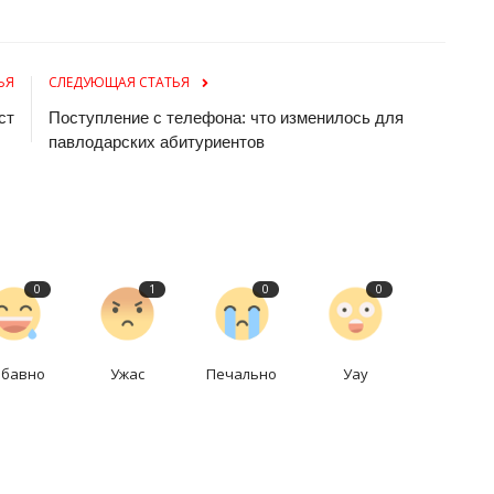
ЬЯ
СЛЕДУЮЩАЯ СТАТЬЯ
ст
Поступление с телефона: что изменилось для
павлодарских абитуриентов
0
1
0
0
абавно
Ужас
Печально
Уау