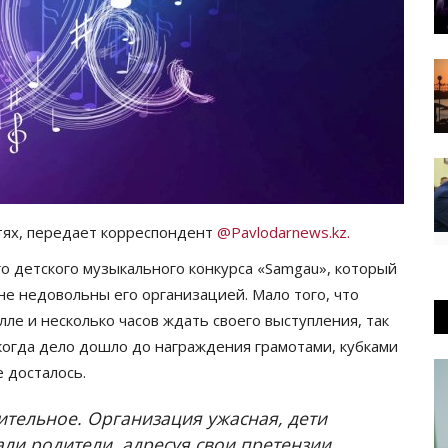
тях, передает корреспондент
@Pavlodarnews.kz.
о детского музыкального конкурса «Samgau», который
не недовольны его организацией. Мало того, что
ле и несколько часов ждать своего выступления, так
 когда дело дошло до награждения грамотами, кубками
е досталось.
ительное. Организация ужасная, дети
вали родители, адресуя свои претензии