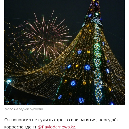
СПОРТ
Чек-лист
РАЗВЛЕЧЕНИЯ
OFFICIAL
Курултай
Язык
Қазақша
Русский
Фото Валерия Бугаева
Он попросил не судить строго свои занятия, передаёт
корреспондент
@Pavlodarnews.kz.