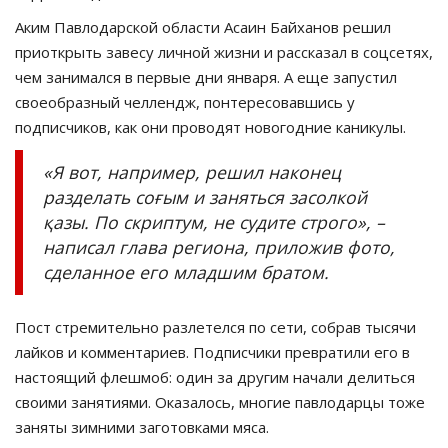
Аким Павлодарской области
Асаин
Байханов
решил
приоткрыть
завесу личной жизни и рассказал в соцсетях,
чем занимался в первые дни января. А еще запустил
своеобразный
челлендж
,
понтересовавшись
у
подписчиков,
как
они
проводят
новогодние
каникулы
.
«
Я вот, например, решил наконец
разделать соғым и заняться засолкой
қазы. По
скриптум
, не судите
строго
»,
–
написал глава региона, приложив фото,
сделанное его младшим братом.
Пост стремительно разлетелся по сети, собрав тысячи
лайков и комментариев. Подписчики превратили его в
настоящий флешмоб: один за другим начали делиться
своими занятиями. Оказалось, многие
павлодарцы
тоже
заняты зимними заготовками мяса.