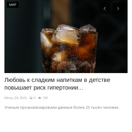
МИР
Любовь к сладким напиткам в детстве
Н
повышает риск гипертонии...
л
Июль 24, 2026
0
100
Ию
Ученые проанализировали данные более 25 тысяч человек.
«E
Кы