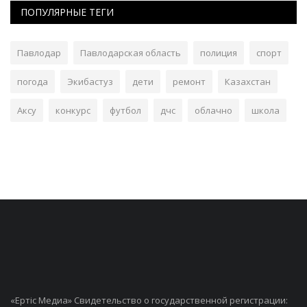
ПОПУЛЯРНЫЕ ТЕГИ
Павлодар
Павлодарская область
полиция
спорт
погода
Экибастуз
дети
ремонт
Казахстан
Аксу
конкурс
футбол
дчс
облачно
школа
«Ертiс Медиа» Свидетельство о государственной регистрации: