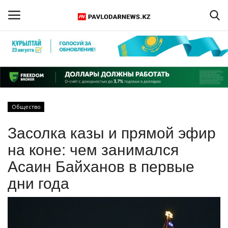
Войти
Регистрация
Главная
Общество
Обратная связь
Засолка казы и прямой эфир
ПАВЛОДАРСКАЯ ОБЛАСТЬ
на коне: чем занимался
Асаин Байханов в первые
КАЗАХСТАН
дни года
МИР
СПЕЦПРОЕКТЫ