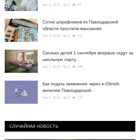
Авг 6, 2026
0
94
Сотне штрафников из Павлодарской
области простили взыскания
Авг 3, 2026
0
152
Сколько детей 1 сентября впервые сядут за
школьную парту...
Авг 1, 2026
0
648
Как подать заявление через e-Otinish
жителям Павлодарской...
Авг 1, 2026
0
170
СЛУЧАЙНАЯ НОВОСТЬ