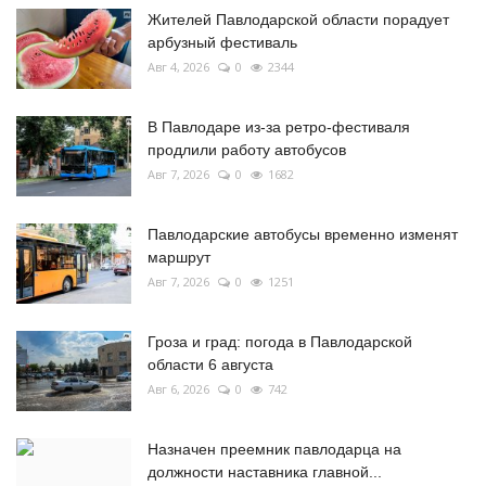
Жителей Павлодарской области порадует
арбузный фестиваль
Авг 4, 2026
0
2344
В Павлодаре из-за ретро-фестиваля
продлили работу автобусов
Авг 7, 2026
0
1682
Павлодарские автобусы временно изменят
маршрут
Авг 7, 2026
0
1251
Гроза и град: погода в Павлодарской
области 6 августа
Авг 6, 2026
0
742
Назначен преемник павлодарца на
должности наставника главной...