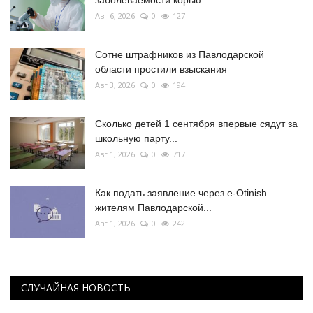
заболеваемости корью
Авг 6, 2026
0
127
Сотне штрафников из Павлодарской
области простили взыскания
Авг 3, 2026
0
194
Сколько детей 1 сентября впервые сядут за
школьную парту...
Авг 1, 2026
0
717
Как подать заявление через e-Otinish
жителям Павлодарской...
Авг 1, 2026
0
242
СЛУЧАЙНАЯ НОВОСТЬ