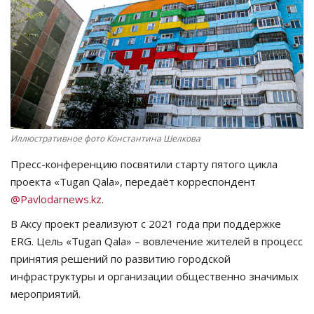
СПОРТ
Чек-лист
РАЗВЛЕЧЕНИЯ
OFFICIAL
Иллюстративное фото Константина Шелкова
Пресс-конференцию посвятили старту пятого цикла
Курултай
проекта «Tugan Qala», передаёт корреспондент
@Pavlodarnews.kz
.
Язык
В Аксу проект реализуют с 2021 года при поддержке
Қазақша
Русский
ERG. Цель «Tugan Qala» – вовлечение жителей в процесс
принятия решений по развитию городской
инфраструктуры и организации общественно значимых
мероприятий.