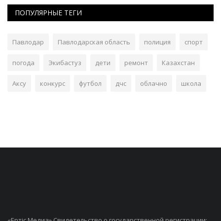
ПОПУЛЯРНЫЕ ТЕГИ
Павлодар
Павлодарская область
полиция
спорт
погода
Экибастуз
дети
ремонт
Казахстан
Аксу
конкурс
футбол
дчс
облачно
школа
«Ертiс Медиа» Свидетельство о государственной регистрации: