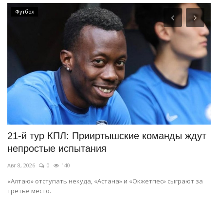
Футбол
ку
21-й тур КПЛ: Прииртышские команды ждут
О
непростые испытания
с
Авг 8, 2026
0
140
Ав
«Алтаю» отступать некуда, «Астана» и «Окжетпес» сыграют за
По
третье место.