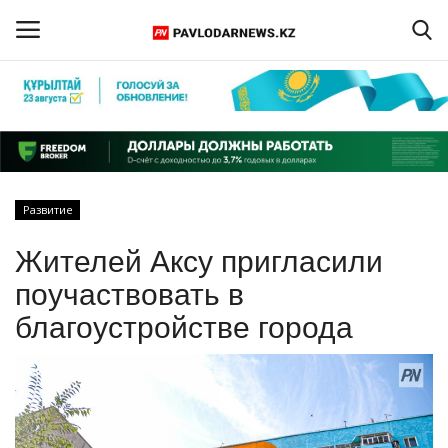
Войти
Регистрация
Главная
Развитие
Обратная связь
Жителей Аксу пригласили
ПАВЛОДАРСКАЯ ОБЛАСТЬ
поучаствовать в
благоустройстве города
КАЗАХСТАН
МИР
СПЕЦПРОЕКТЫ