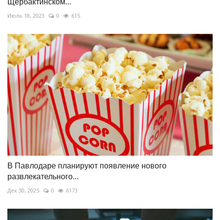
Щербактинском...
Июль 18, 2023
0
615
В Павлодаре планируют появление нового
развлекательного...
Дек 30, 2025
0
6173