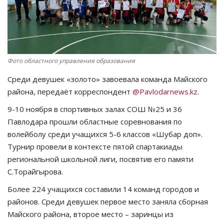
СПОРТ
Чек-лист
Фото областного управления образования
РАЗВЛЕЧЕНИЯ
Среди девушек «золото» завоевала команда Майского
района, передаёт корреспондент
@Pavlodarnews.kz
.
OFFICIAL
9-10 ноября в спортивных залах СОШ №25 и 36
Курултай
Павлодара прошли областные соревнования по
волейболу среди учащихся 5-6 классов «Шубар доп».
Язык
Турнир провели в контексте пятой спартакиады
региональной школьной лиги, посвятив его памяти
Қазақша
Русский
С.Торайгырова.
Более 224 учащихся составили 14 команд городов и
районов. Среди девушек первое место заняла сборная
Майского района, второе место – заринцы из