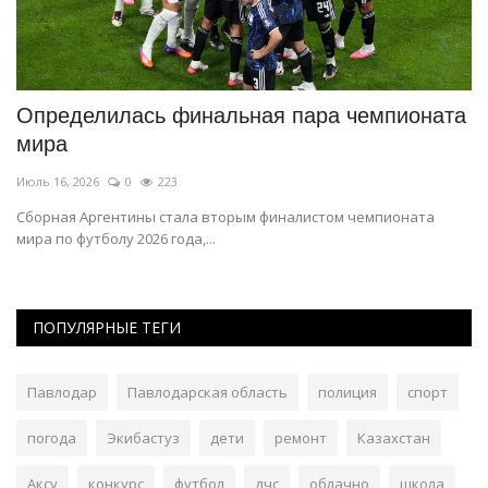
Определилась финальная пара чемпионата
П
мира
M
Июль 16, 2026
0
223
Ию
Сборная Аргентины стала вторым финалистом чемпионата
мира по футболу 2026 года,...
ПОПУЛЯРНЫЕ ТЕГИ
Павлодар
Павлодарская область
полиция
спорт
погода
Экибастуз
дети
ремонт
Казахстан
Аксу
конкурс
футбол
дчс
облачно
школа