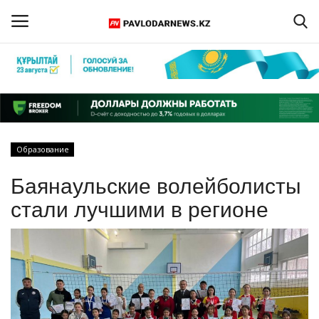
Войти
Регистрация
Главная
Образование
Обратная связь
Баянаульские волейболисты
ПАВЛОДАРСКАЯ ОБЛАСТЬ
стали лучшими в регионе
КАЗАХСТАН
МИР
СПЕЦПРОЕКТЫ