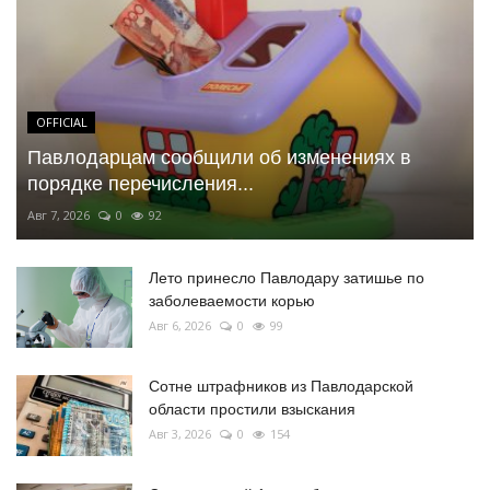
OFFICIAL
Павлодарцам сообщили об изменениях в
порядке перечисления...
Авг 7, 2026
0
92
Лето принесло Павлодару затишье по
заболеваемости корью
Авг 6, 2026
0
99
Сотне штрафников из Павлодарской
области простили взыскания
Авг 3, 2026
0
154