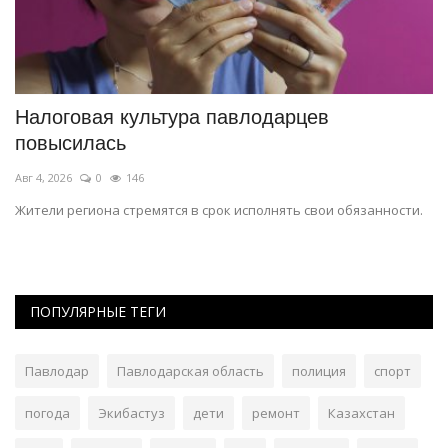
Налоговая культура павлодарцев
М
повысилась
с
Авг 4, 2026
0
146
Ав
Жители региона стремятся в срок исполнять свои обязанности.
Ми
бы
ПОПУЛЯРНЫЕ ТЕГИ
Павлодар
Павлодарская область
полиция
спорт
погода
Экибастуз
дети
ремонт
Казахстан