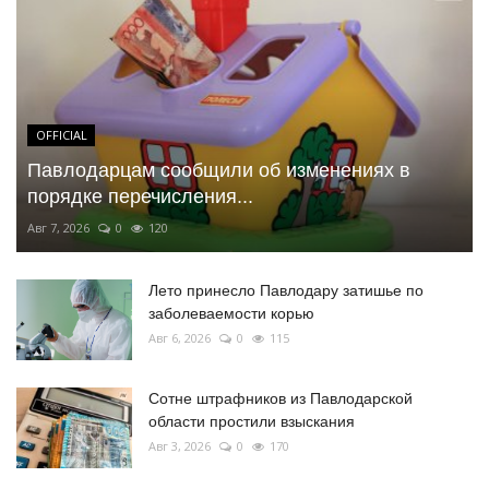
OFFICIAL
Павлодарцам сообщили об изменениях в
порядке перечисления...
Авг 7, 2026
0
120
Лето принесло Павлодару затишье по
заболеваемости корью
Авг 6, 2026
0
115
Сотне штрафников из Павлодарской
области простили взыскания
Авг 3, 2026
0
170