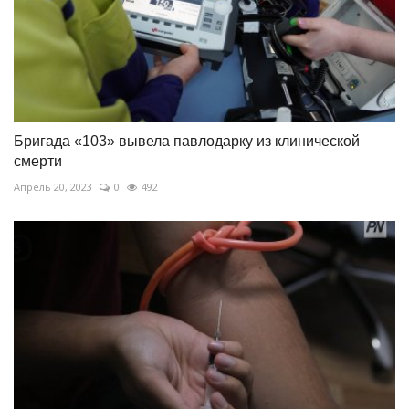
Бригада «103» вывела павлодарку из клинической
смерти
Апрель 20, 2023
0
492