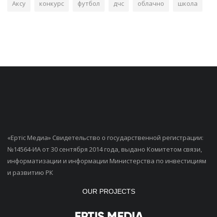
Аксу
конкурс
футбол
дчс
облачно
школа
«Ертiс Медиа» Свидетельство о государственной регистрации:
№14564-ИА от 30 сентября 2014 года, выдано Комитетом связи,
информатизации и информации Министерства по инвестициям
и развитию РК
OUR PROJECTS