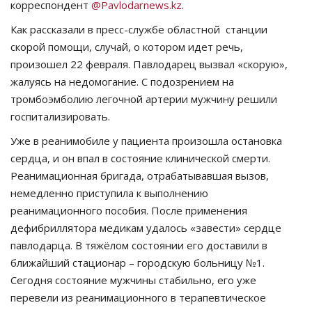
корреспондент
@Pavlodarnеws.kz
.
СПОРТ
Как рассказали в пресс-службе областной
станции
скорой помощи, случай, о котором идет речь,
Чек-лист
произошел 22 февраля. Павлодарец вызвал «скорую»,
жалуясь на недомогание. С подозрением на
РАЗВЛЕЧЕНИЯ
тромбоэмболию легочной артерии мужчину решили
госпитализировать.
OFFICIAL
Уже в реанимобиле у пациента произошла остановка
сердца, и он впал в состояние клинической смерти.
Курултай
Реанимационная бригада, отрабатывавшая вызов,
немедленно приступила к выполнению
Язык
реанимационного пособия. После применения
дефибриллятора медикам удалось «завести» сердце
Қазақша
Русский
павлодарца. В тяжёлом состоянии его доставили в
ближайший стационар – городскую больницу №1.
Сегодня состояние мужчины стабильно, его уже
перевели из реанимационного в терапевтическое