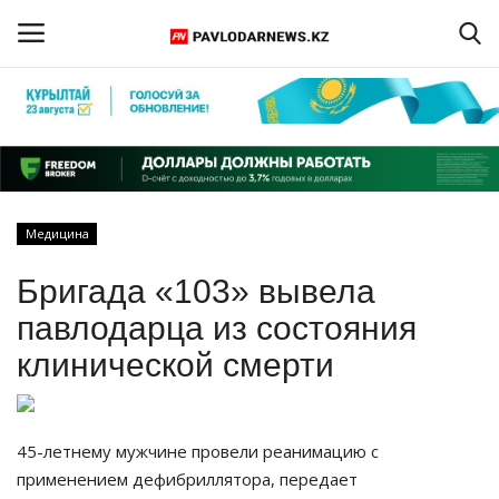
Войти
Регистрация
Главная
Медицина
Обратная связь
Бригада «103» вывела
ПАВЛОДАРСКАЯ ОБЛАСТЬ
павлодарца из состояния
клинической смерти
КАЗАХСТАН
МИР
45-летнему мужчине провели реанимацию с
применением дефибриллятора, передает
СПЕЦПРОЕКТЫ