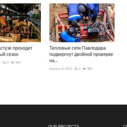
астузе проходит
Тепловые сети Павлодара
ый сезон
подвергнут двойной проверке
на...
5
0
883
Апрель 8, 2025
0
586
OUR PROJECTS
С