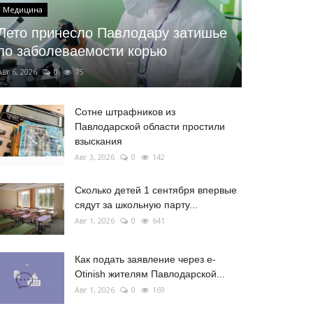
Медицина
Лето принесло Павлодару затишье
по заболеваемости корью
Авг 6, 2026
0
75
Сотне штрафников из
Павлодарской области простили
взыскания
Авг 3, 2026
0
142
Сколько детей 1 сентября впервые
сядут за школьную парту...
Авг 1, 2026
0
641
Как подать заявление через e-
Otinish жителям Павлодарской...
Авг 1, 2026
0
169