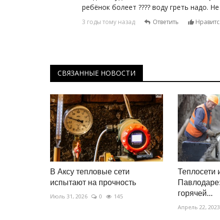
ребёнок болеет ???? воду греть надо. Не
3 годы тому назад
Ответить
Нравится
СВЯЗАННЫЕ НОВОСТИ
В Аксу тепловые сети
Теплосети 
испытают на прочность
Павлодаре:
горячей...
Июль 31, 2026
0
145
Апрель 22, 2023