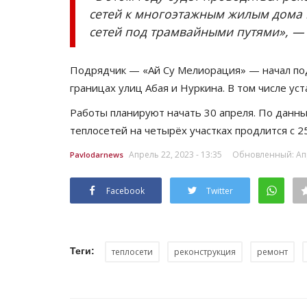
сетей к многоэтажным жилым дома 
сетей под трамвайными путями», —
Подрядчик — «Ай Су Мелиорация» — начал подг
границах улиц Абая и Нуркина. В том числе у
Работы планируют начать 30 апреля. По данны
теплосетей на четырёх участках продлится с 25
Апрель 22, 2023 - 13:35
Обновленный: Апре
Pavlodarnews
Facebook
Twitter
Теги:
теплосети
реконструкция
ремонт