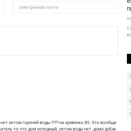
е
Казахстанцев призвали не доверять
В
дипфейкам
п
Авг 6, 2026
0
44
Ав
алистов
Любой фейк живет ровно столько, сколько на него
С
реагируют и распространяют в сети.
в
нет летом горячей воды ???? на кривенко 85. Это вообще
ватель то что дом холодный, летом воды нет .дома дубак