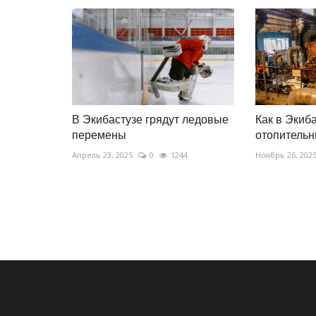
В Экибастузе грядут ледовые
Как в Экиб
перемены
отопительн
Апрель 23, 2025
0
1244
Ноябрь 26, 202