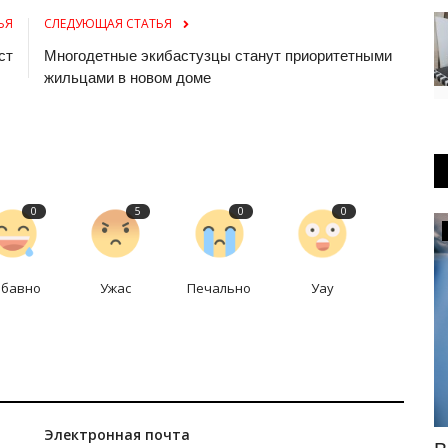
ЬЯ
СЛЕДУЮЩАЯ СТАТЬЯ
ст
Многодетные экибастузцы станут приоритетными
жильцами в новом доме
0
5
0
0
КАЗАХСТАН
абавно
Ужас
Печально
Уау
Электронная почта