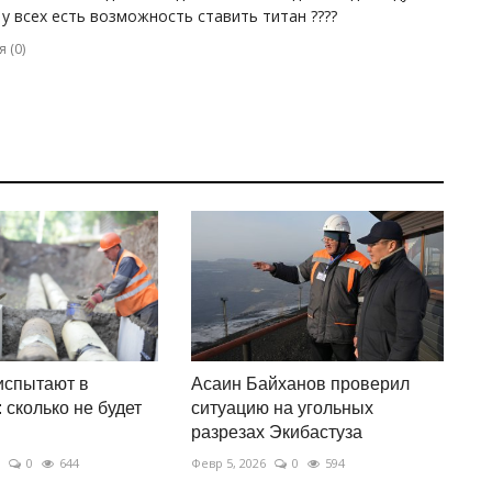
 у всех есть возможность ставить титан ????
 (
0
)
испытают в
Асаин Байханов проверил
 сколько не будет
ситуацию на угольных
разрезах Экибастуза
0
644
Февр 5, 2026
0
594