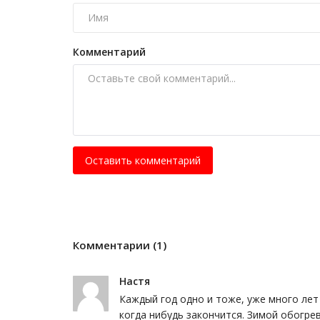
Итоги 2025 года: самое важно
Дек 31, 2025
0
578
Подборка самых значимых по мнению журн
Комментарий
Рavlodarnews.kz событий года.
Оставить комментарий
Комментарии (1)
Настя
Каждый год одно и тоже, уже много лет 
когда нибудь закончится. Зимой обогре