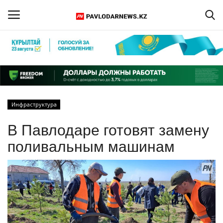
Войти
Регистрация
Главная
Инфраструктура
Обратная связь
В Павлодаре готовят замену
ПАВЛОДАРСКАЯ ОБЛАСТЬ
поливальным машинам
КАЗАХСТАН
МИР
СПЕЦПРОЕКТЫ