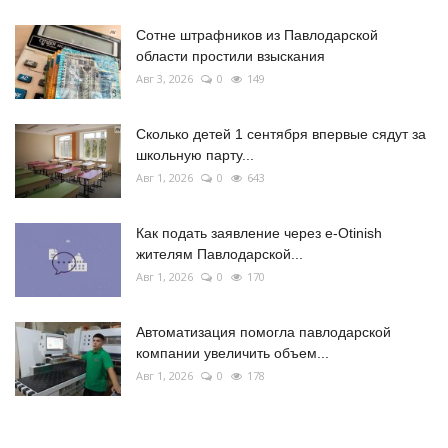
Сотне штрафников из Павлодарской
области простили взыскания
Авг 3, 2026
0
149
Сколько детей 1 сентября впервые сядут за
школьную парту...
Авг 1, 2026
0
643
Как подать заявление через e-Otinish
жителям Павлодарской...
Авг 1, 2026
0
170
Автоматизация помогла павлодарской
компании увеличить объем...
Авг 1, 2026
0
178