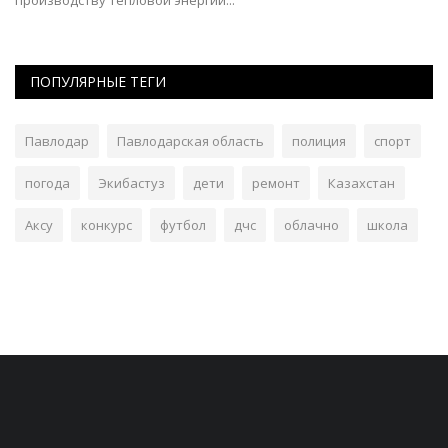
ПОПУЛЯРНЫЕ ТЕГИ
Павлодар
Павлодарская область
полиция
спорт
погода
Экибастуз
дети
ремонт
Казахстан
Аксу
конкурс
футбол
дчс
облачно
школа