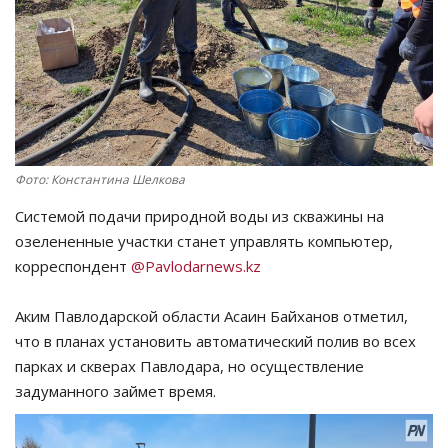
СПОРТ
Чек-лист
РАЗВЛЕЧЕНИЯ
Фото: Константина Шелкова
OFFICIAL
Системой подачи природной воды из скважины на
Курултай
озелененные участки станет управлять компьютер,
корреспондент
@Pavlodarnews.kz
Язык
Аким Павлодарской области Асаин Байханов отметил,
Қазақша
Русский
что в планах установить автоматический полив во всех
парках и скверах Павлодара, но осуществление
задуманного займет время.