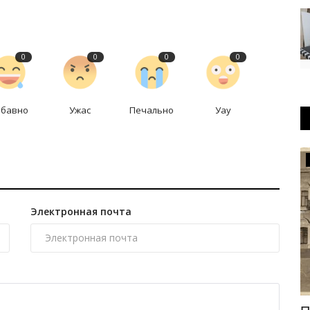
0
0
0
0
абавно
Ужас
Печально
Уау
Туризм
Электронная почта