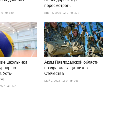
пересмотреть...
0
330
Янв 15, 2025
0
207
кие школьники
Аким Павлодарской области
урнир по
поздравил защитников
в Усть-
Отечества
ске
Май 7, 2023
0
266
0
146