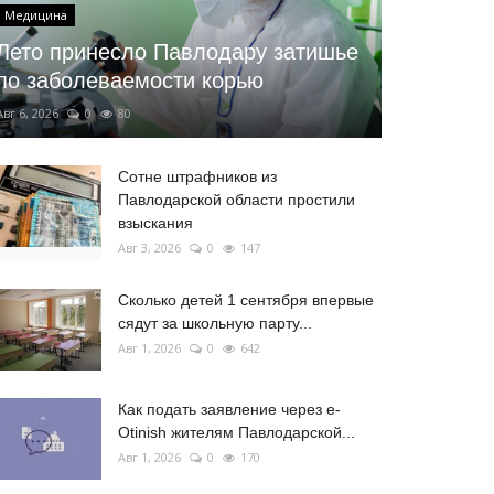
Медицина
Лето принесло Павлодару затишье
по заболеваемости корью
Авг 6, 2026
0
80
Сотне штрафников из
Павлодарской области простили
взыскания
Авг 3, 2026
0
147
Сколько детей 1 сентября впервые
сядут за школьную парту...
Авг 1, 2026
0
642
Как подать заявление через e-
Otinish жителям Павлодарской...
Авг 1, 2026
0
170