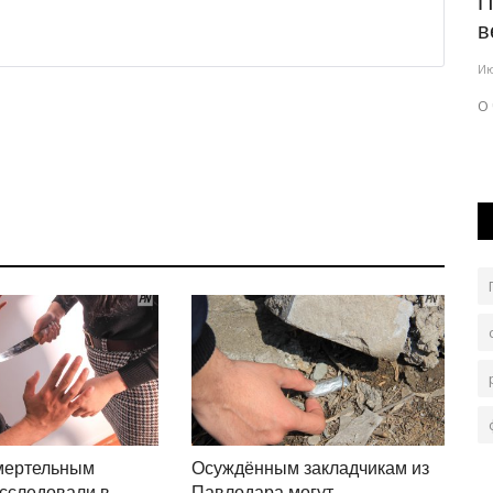
on
В Банаульском районе назвали
П
а...
победителей туристического...
в
Июль 2, 2026
0
428
Ию
сегодня
Одно из направлений конкурса – развитие
О 
экотуризма.
мертельным
Осуждённым закладчикам из
сследовали в
Павлодара могут