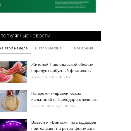
ПОПУЛЯРНЫЕ НОВОСТИ
на этой неделе
В этом месяце
Все время
Жителей Павлодарской области
порадует арбузный фестиваль
Авг 4, 2026
0
2118
На время гидравлических
испытаний в Павлодаре отключат...
Июль 31, 2026
0
1827
Bosson и «Винтаж»: павлодарцев
приглашают на ретро-фестиваль