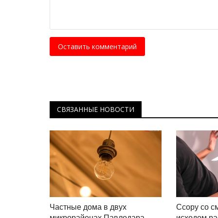
С завода на Миланский Fashi
Week: как павлодарка покорил
Апрель 8, 2026
0
1097
Оставить комментарий
Она начинала изолировщиком на заводе, а 
стала визажистом международного...
СВЯЗАННЫЕ НОВОСТИ
Частные дома в двух
Ссору со с
микрорайонах Павлодара
исходом ра