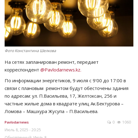
СПОРТ
Чек-лист
РАЗВЛЕЧЕНИЯ
Фото Константина Шелкова
OFFICIAL
На сетях запланирован ремонт, передает
корреспондент
@Pavlodarnews.kz.
Курултай
По информации энергетиков, 9 июля с 9'00 до 17:00 в
связи с плановым ремонтом будут обесточены здания
Язык
по адресам: ул. П.Васильева, 17, Желтоксан, 256 и
Қазақша
Русский
частные жилые дома в квадрате улиц Ак.Бектурова –
Ломова – Машхура Жусупа – П.Васильева.
0
1060
Pavlodarnews
Июль 8, 2025 - 20:25
Обновленный: Июль 8,