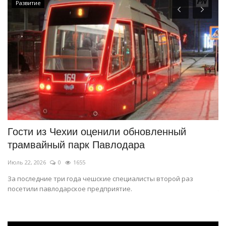
Развитие
Гости из Чехии оценили обновленный
П
трамвайный парк Павлодара
л
Июль 22, 2026
0
1655
Ию
.
За последние три года чешские специалисты второй раз
Ер
посетили павлодарское предприятие.
же