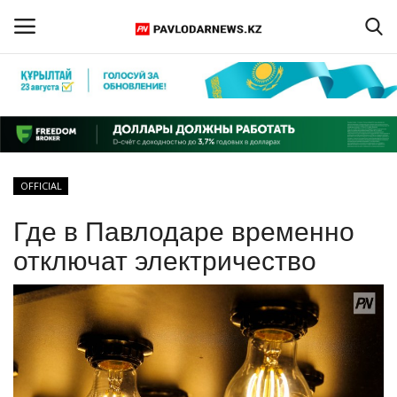
Войти
Регистрация
Главная
OFFICIAL
Обратная связь
Где в Павлодаре временно
ПАВЛОДАРСКАЯ ОБЛАСТЬ
отключат электричество
КАЗАХСТАН
МИР
СПЕЦПРОЕКТЫ