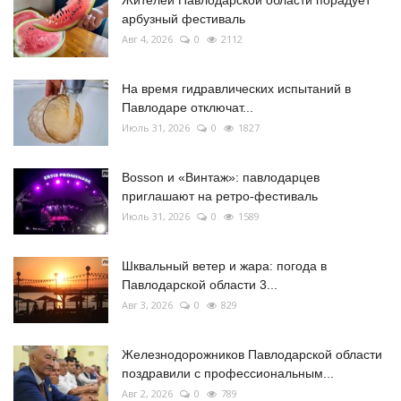
арбузный фестиваль
Авг 4, 2026
0
2112
На время гидравлических испытаний в
Павлодаре отключат...
Июль 31, 2026
0
1827
Bosson и «Винтаж»: павлодарцев
приглашают на ретро-фестиваль
Июль 31, 2026
0
1589
Шквальный ветер и жара: погода в
Павлодарской области 3...
Авг 3, 2026
0
829
Железнодорожников Павлодарской области
поздравили с профессиональным...
Авг 2, 2026
0
789