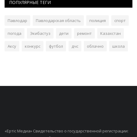
ПОПУЛЯРНЫЕ ТЕГИ
Павлодар
Павлодарская область
полиция
спорт
погода
Экибастуз
дети
ремонт
Казахстан
Аксу
конкурс
футбол
дчс
облачно
школа
«Ертiс Медиа» Свидетельство о государственной регистрации: