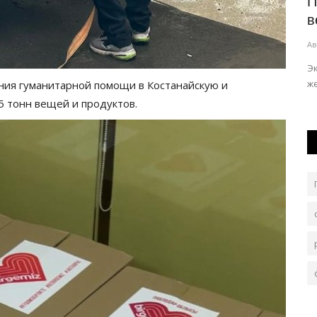
ков
Ученые выяснили, что осанка может
П
кой...
влиять на настроение...
в
Авг 8, 2026
0
69
Ав
й
Положение тела может влиять на эмоциональное
Э
состояние человека, уровень тревоги...
ж
ания гуманитарной помощи в Костанайскую и
5 тонн вещей и продуктов.