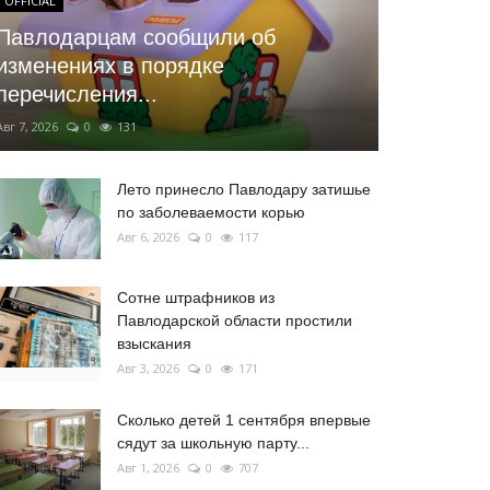
OFFICIAL
Павлодарцам сообщили об
изменениях в порядке
перечисления...
Авг 7, 2026
0
131
Лето принесло Павлодару затишье
по заболеваемости корью
Авг 6, 2026
0
117
Сотне штрафников из
Павлодарской области простили
взыскания
Авг 3, 2026
0
171
Сколько детей 1 сентября впервые
сядут за школьную парту...
Авг 1, 2026
0
707