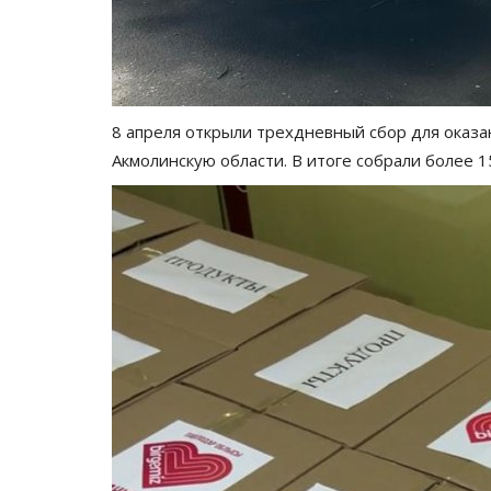
Волейбол объединил работни
спортивной отрасли Павлодарс
Июнь 3, 2026
0
764
Во Дворце спорта «Баянтау» прошёл первы
областной турнир по волейболу.
8 апреля открыли трехдневный сбор для оказ
Акмолинскую области. В итоге собрали более 1