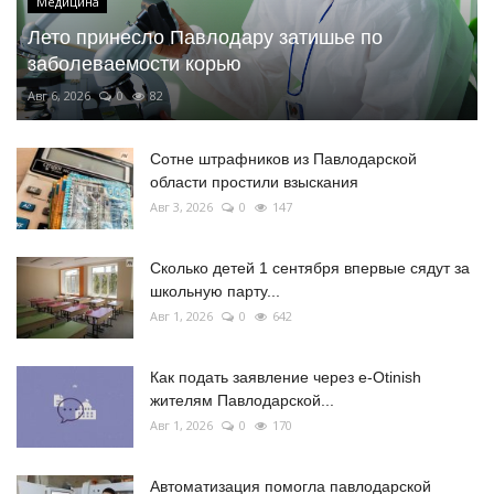
Медицина
Лето принесло Павлодару затишье по
заболеваемости корью
Авг 6, 2026
0
82
Сотне штрафников из Павлодарской
области простили взыскания
Авг 3, 2026
0
147
Сколько детей 1 сентября впервые сядут за
школьную парту...
Авг 1, 2026
0
642
Как подать заявление через e-Otinish
жителям Павлодарской...
Авг 1, 2026
0
170
Автоматизация помогла павлодарской