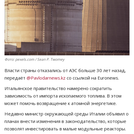
СПОРТ
Чек-лист
РАЗВЛЕЧЕНИЯ
OFFICIAL
Фото: pexels.com / Sean P. Twomey
Власти страны отказались от АЭС больше 30 лет назад,
Курултай
передаёт
@
Pavlodarnews
.
kz
со ссылкой на
Euronews
.
Язык
Итальянское правительство намерено сократить
зависимость от импорта ископаемого топлива. В этом
Қазақша
Русский
может помочь возвращение к атомной энергетике.
Недавно министр окружающей среды Италии объявил о
планах внести изменения в законодательство, которые
позволят инвестировать в малые модульные реакторы.