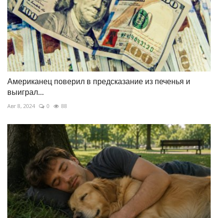
Американец поверил в предсказание из печенья и
выиграл...
Авг 8, 2024
0
88