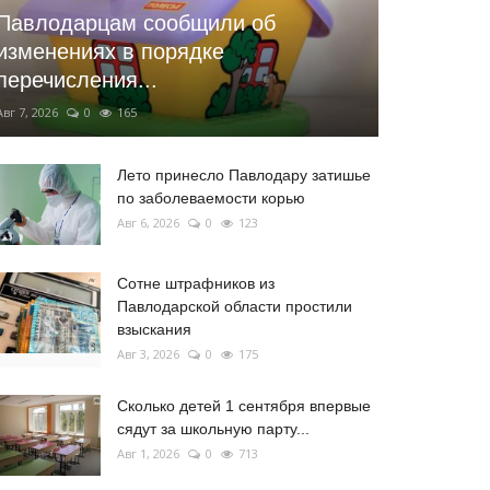
Павлодарцам сообщили об
изменениях в порядке
перечисления...
Авг 7, 2026
0
165
Лето принесло Павлодару затишье
по заболеваемости корью
Авг 6, 2026
0
123
Сотне штрафников из
Павлодарской области простили
взыскания
Авг 3, 2026
0
175
Сколько детей 1 сентября впервые
сядут за школьную парту...
Авг 1, 2026
0
713