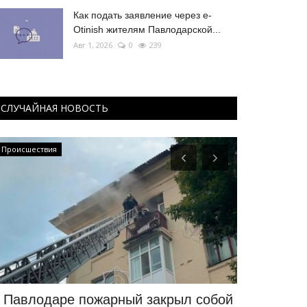
Как подать заявление через e-
Otinish жителям Павлодарской...
Авг 1, 2026
0
239
СЛУЧАЙНАЯ НОВОСТЬ
Происшествия
Экология
 Павлодаре пожарный закрыл собой
Экологиче