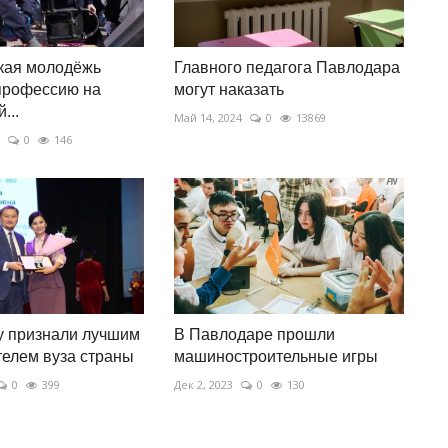
кая молодёжь
Главного педагога Павлодара
профессию на
могут наказать
...
Май 14, 2024
0
13869
0
146
у признали лучшим
В Павлодаре прошли
елем вуза страны
машиностроительные игры
0
399
Дек 2, 2023
0
130