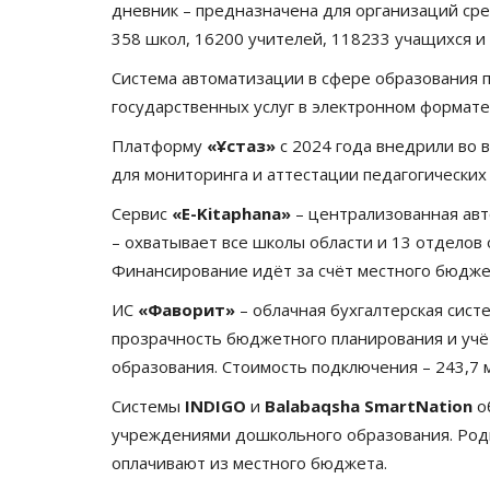
дневник – предназначена для организаций сре
358 школ, 16200 учителей, 118233 учащихся и
Система автоматизации в сфере образования 
государственных услуг в электронном формат
Платформу
«Ұстаз»
с 2024 года внедрили во 
для мониторинга и аттестации педагогических
Сервис
«E-Kitaphana»
– централизованная авт
– охватывает все школы области и 13 отделов
Финансирование идёт за счёт местного бюдже
ИС
«Фаворит»
– облачная бухгалтерская сист
прозрачность бюджетного планирования и учёт
образования. Стоимость подключения – 243,7 
Системы
INDIGO
и
Balabaqsha SmartNation
о
учреждениями дошкольного образования. Роди
оплачивают из местного бюджета.