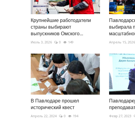
Крупнейшие работодатели
Павлодарс
страны выбирают
выбирала 
выпускников Омского...
масштабной
Июль 3, 2026
0
149
Апрель 15, 2026
В Павлодаре прошел
Павлодарк
исторический квест
преподават
Апрель 22, 2024
0
194
Февр 27, 2023