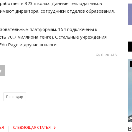
работает в 323 школах. Данные теплодатчиков
 имеют директора, сотрудники отделов образования,
азовательным платформам. 154 подключены к
сть 70,7 миллиона тенге). Остальные учреждения
Edu Page и другие аналоги.
0
418
Культура
Павлодар
ЬЯ
СЛЕДУЮЩАЯ СТАТЬЯ
та до
Павлодарцам напомнили об
В