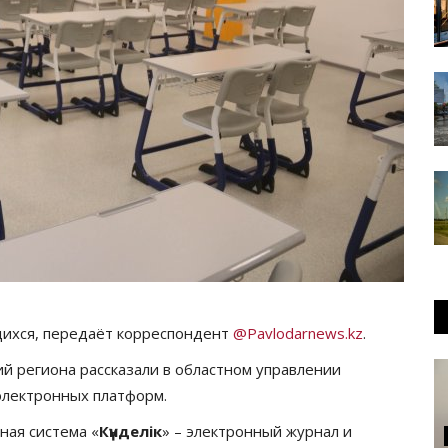
щихся, передаёт корреспондент
@Pavlodarnews.kz
.
 региона рассказали в областном управлении
электронных платформ.
ная система «
Күнделік
» – электронный журнал и