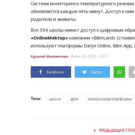
Система мониторинга температурного режима 
обновляются каждые пять минут. Доступ к ним
родители и акиматы.
Все 354 школы имеют доступ к цифровым обр
«OnlineMektep»
компании «BilimLand» (стоимо
используют платформы Daryn Online, Bilim App, 
Июнь 25, 2025 - 10:37
Куралай Шаяхметова
Мир музеев
Facebook
Twitter
Теги:
школа
дети
электронная платформа
ПРЕДЫДУЩАЯ СТАТ
От глиняных горшков палеоли