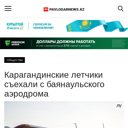
Войти
Регистрация
Главная
Общество
Обратная связь
Карагандинские летчики
ПАВЛОДАРСКАЯ ОБЛАСТЬ
съехали с баянаульского
аэродрома
КАЗАХСТАН
МИР
СПЕЦПРОЕКТЫ