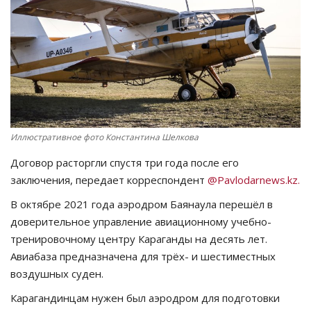
СПОРТ
Чек-лист
РАЗВЛЕЧЕНИЯ
OFFICIAL
Иллюстративное фото Константина Шелкова
Договор расторгли спустя три года после его
Курултай
заключения, передает корреспондент
@Pavlodarnews.kz.
Язык
В октябре 2021 года аэродром Баянаула перешёл в
доверительное управление авиационному учебно-
Қазақша
Русский
тренировочному центру Караганды на десять лет.
Авиабаза предназначена для трёх- и шестиместных
воздушных суден.
Карагандинцам нужен был аэродром для подготовки