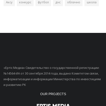
Аксу
конкурс
футбол
дчс
облачно
школа
«Ертiс Медиа» Свидетельство о государственной регистрации:
№14564-ИА от 30 сентября 2014 года, выдано Комитетом связи,
информатизации и информации Министерства по инвестициям
и развитию РК
OUR PROJECTS