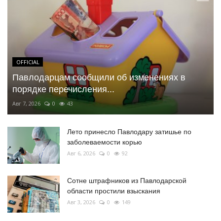
OFFICIAL
Павлодарцам сообщили об изменениях в
порядке перечисления...
Авг 7, 2026
0
43
Лето принесло Павлодару затишье по
заболеваемости корью
Авг 6, 2026
0
92
Сотне штрафников из Павлодарской
области простили взыскания
Авг 3, 2026
0
149