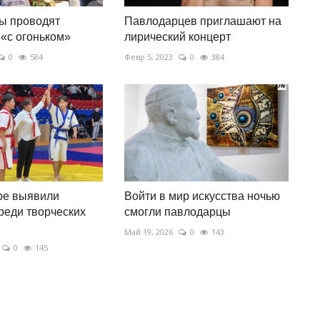
ы проводят
Павлодарцев приглашают на
«с огоньком»
лирический концерт
0
584
Февр 5, 2023
0
384
ре выявили
Войти в мир искусства ночью
реди творческих
смогли павлодарцы
Май 19, 2026
0
143
0
145