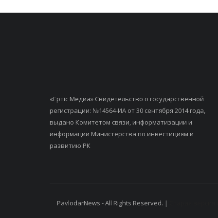
«Ертiс Медиа» Свидетельство о государственной
регистрации: №14564-ИА от 30 сентября 2014 года,
выдано Комитетом связи, информатизации и
информации Министерства по инвестициям и
развитию РК
PavlodarNews - All Rights Reserved. |
Старая версия 