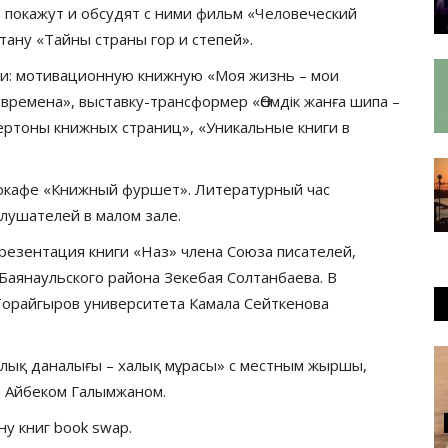
, покажут и обсудят с ними фильм «Человеческий
тану «Тайны страны гор и степей».
вки: мотивационную книжную «Моя жизнь – мои
ремена», выставку-трансформер «Өсімдік жанға шипа –
ертоны книжных страниц», «Уникальные книги в
иокафе «Книжный фуршет». Литературный час
лушателей в малом зале.
резентация книги «Наз» члена Союза писателей,
Баянаульского района Зекебая Солтанбаева. В
Торайгыров университета Камала Сейткенова
лық даналығы – халық мұрасы» с местным жыршы,
м Айбеком Галымжаном.
у книг book swap.