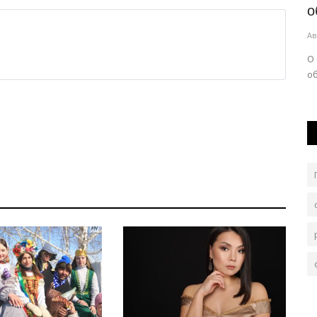
напомнили о силе семейных...
о
Авг 5, 2026
0
86
Ав
 Султанова
Именно семья остается главным мотивом изменить
О
свою жизнь
о