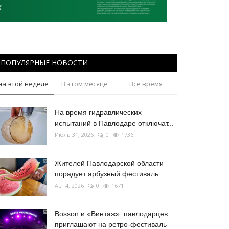
ПОПУЛЯРНЫЕ НОВОСТИ
на этой неделе
В этом месяце
Все время
На время гидравлических
испытаний в Павлодаре отключат...
Июль 31, 2026
0
1736
Жителей Павлодарской области
порадует арбузный фестиваль
Авг 4, 2026
0
1671
Bosson и «Винтаж»: павлодарцев
приглашают на ретро-фестиваль