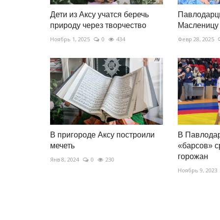
Дети из Аксу учатся беречь
Павлодарц
природу через творчество
Масленицу 
Ноябрь 1, 2025
0
434
Февр 28, 2025
В пригороде Аксу построили
В Павлода
мечеть
«барсов» с
горожан
Янв 8, 2024
0
230
Ноябрь 9, 2023