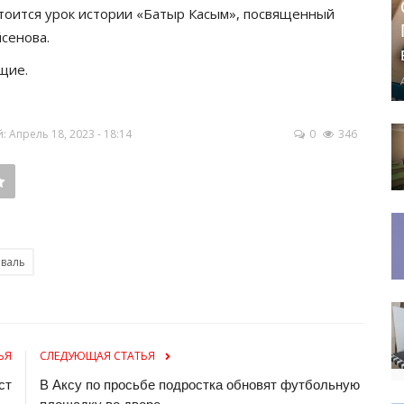
стоится урок истории «Батыр Касым», посвященный
сенова.
щие.
Апрель 18, 2023 - 18:14
0
346
валь
ЬЯ
СЛЕДУЮЩАЯ СТАТЬЯ
ст
В Аксу по просьбе подростка обновят футбольную