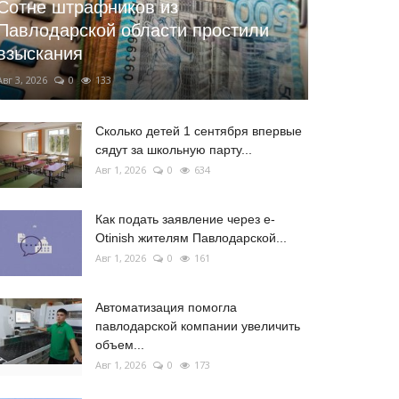
Сотне штрафников из
Павлодарской области простили
взыскания
Авг 3, 2026
0
133
Сколько детей 1 сентября впервые
сядут за школьную парту...
Авг 1, 2026
0
634
Как подать заявление через e-
Otinish жителям Павлодарской...
Авг 1, 2026
0
161
Автоматизация помогла
павлодарской компании увеличить
объем...
Авг 1, 2026
0
173