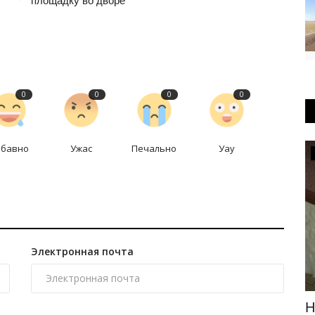
площадку во дворе
0
0
0
0
абавно
Ужас
Печально
Уау
Общество
Электронная почта
ия
Осужденным Павлодарской области
Н