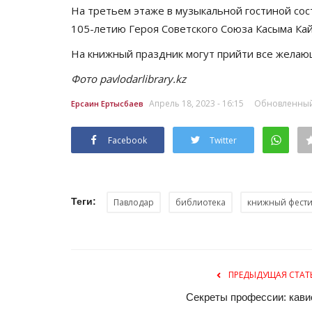
На третьем этаже в музыкальной гостиной со
105-летию Героя Советского Союза Касыма Кай
На книжный праздник могут прийти все желаю
Фото pavlodarlibrary.kz
Апрель 18, 2023 - 16:15
Обновленный: 
Ерсаин Ертысбаев
Facebook
Twitter
Теги:
Павлодар
библиотека
книжный фести
ПРЕДЫДУЩАЯ СТАТ
Секреты профессии: кави