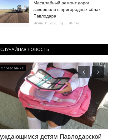
Масштабный ремонт дорог
завершили в пригородных сёлах
Павлодара
Июль 31, 2026
0
162
СЛУЧАЙНАЯ НОВОСТЬ
Образование
Образование
уждающимся детям Павлодарской
Число сда