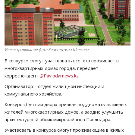
СПОРТ
Чек-лист
РАЗВЛЕЧЕНИЯ
Иллюстрированое фото Константина Шелкова
OFFICIAL
В конкурсе смогут участвовать все, кто проживает в
многоквартирных домах города, передает
Курултай
корреспондент
@Pavlodarnews.kz.
Организатор – отдел жилищной инспекции и
Язык
коммунального хозяйства.
Қазақша
Русский
Конкурс «Лучший двор» призван поддержать активных
жителей многоквартирных домов, а заодно улучшить
архитектурный облик микрорайонов Павлодара.
Участвовать в конкурсе смогут проживающие в жилых