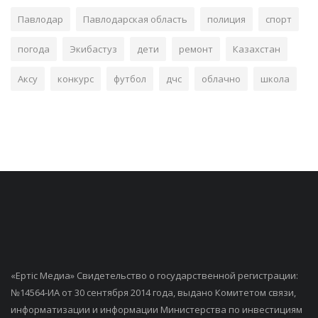
Павлодар
Павлодарская область
полиция
спорт
погода
Экибастуз
дети
ремонт
Казахстан
Аксу
конкурс
футбол
дчс
облачно
школа
«Ертiс Медиа» Свидетельство о государственной регистрации:
№14564-ИА от 30 сентября 2014 года, выдано Комитетом связи,
информатизации и информации Министерства по инвестициям