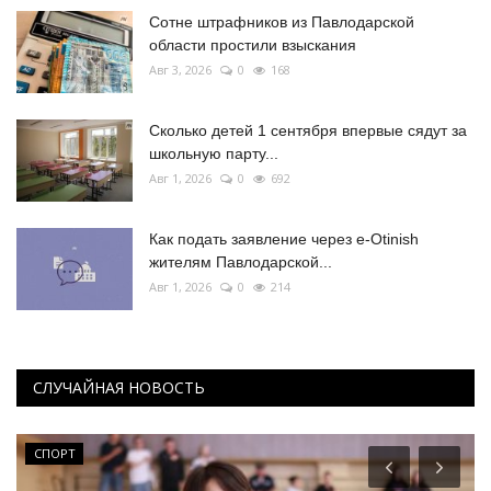
Сотне штрафников из Павлодарской
области простили взыскания
Авг 3, 2026
0
168
Сколько детей 1 сентября впервые сядут за
школьную парту...
Авг 1, 2026
0
692
Как подать заявление через e-Otinish
жителям Павлодарской...
Авг 1, 2026
0
214
СЛУЧАЙНАЯ НОВОСТЬ
СПОРТ