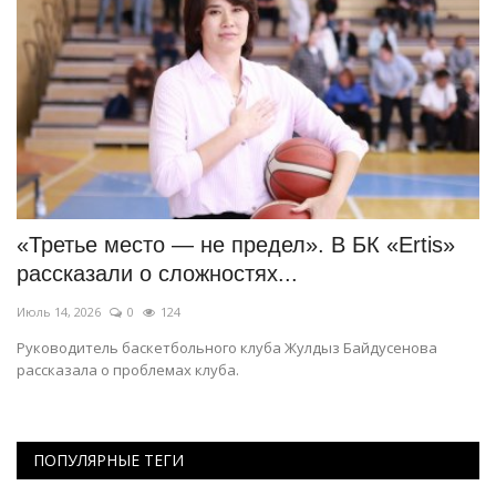
ю
«Третье место — не предел». В БК «Ertis»
С
рассказали о сложностях...
п
Июль 14, 2026
0
124
Ию
Руководитель баскетбольного клуба Жулдыз Байдусенова
Ко
рассказала о проблемах клуба.
би
ПОПУЛЯРНЫЕ ТЕГИ