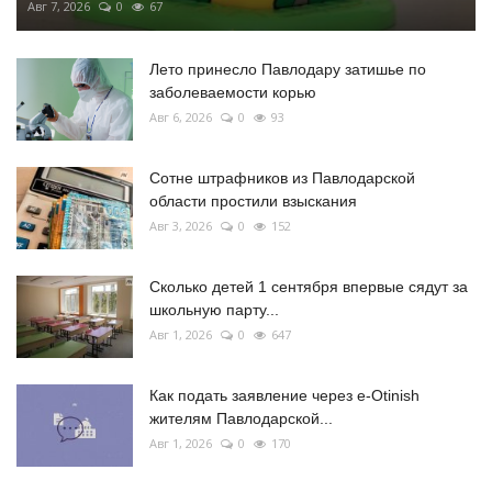
Авг 7, 2026
0
67
Лето принесло Павлодару затишье по
заболеваемости корью
Авг 6, 2026
0
93
Сотне штрафников из Павлодарской
области простили взыскания
Авг 3, 2026
0
152
Сколько детей 1 сентября впервые сядут за
школьную парту...
Авг 1, 2026
0
647
Как подать заявление через e-Otinish
жителям Павлодарской...
Авг 1, 2026
0
170