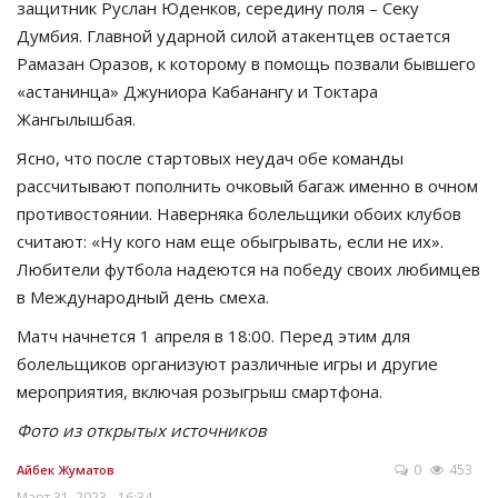
защитник Руслан Юденков, середину поля – Секу
Думбия. Главной ударной силой атакентцев остается
Рамазан Оразов, к которому в помощь позвали бывшего
«астанинца» Джуниора Кабанангу и Токтара
Жангылышбая.
Ясно, что после стартовых неудач обе команды
рассчитывают пополнить очковый багаж именно в очном
противостоянии. Наверняка болельщики обоих клубов
считают: «Ну кого нам еще обыгрывать, если не их».
Любители футбола надеются на победу своих любимцев
в Международный день смеха.
Матч начнется 1 апреля в 18:00. Перед этим для
болельщиков организуют различные игры и другие
мероприятия, включая розыгрыш смартфона.
Фото из открытых источников
0
453
Айбек Жуматов
Март 31, 2023 - 16:34