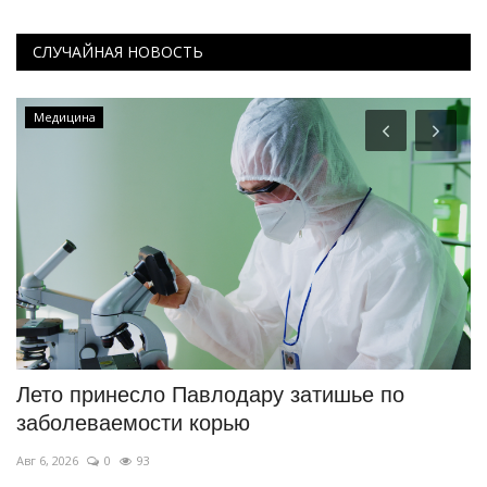
СЛУЧАЙНАЯ НОВОСТЬ
Медицина
Лето принесло Павлодару затишье по
В
заболеваемости корью
г
Авг 6, 2026
0
93
Ию