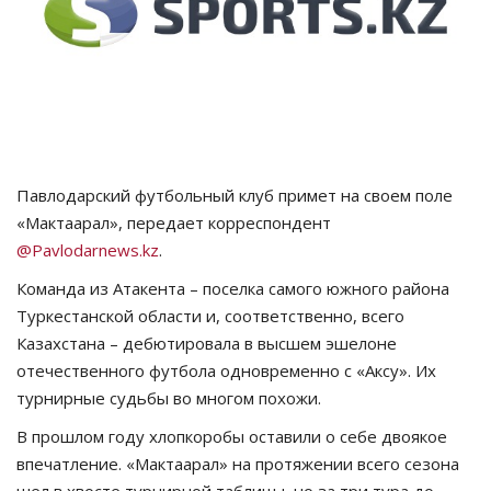
СПОРТ
Чек-лист
РАЗВЛЕЧЕНИЯ
Павлодарский футбольный клуб примет на своем поле
OFFICIAL
«Мактаарал», передает корреспондент
@Pavlodarnews.kz
.
Курултай
Команда из Атакента – поселка самого южного района
Туркестанской области и, соответственно, всего
Язык
Казахстана – дебютировала в высшем эшелоне
Қазақша
Русский
отечественного футбола одновременно с «Аксу». Их
турнирные судьбы во многом похожи.
В прошлом году хлопкоробы оставили о себе двоякое
впечатление. «Мактаарал» на протяжении всего сезона