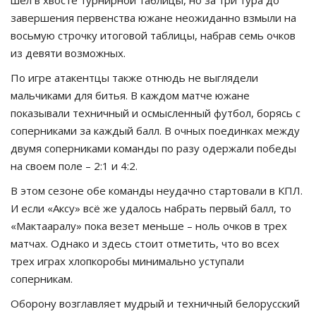
шел в хвосте турнирной таблицы, но за три тура до
завершения первенства южане неожиданно взмыли на
восьмую строчку итоговой таблицы, набрав семь очков
из девяти возможных.
По игре атакентцы также отнюдь не выглядели
мальчиками для битья. В каждом матче южане
показывали техничный и осмысленный футбол, борясь с
соперниками за каждый балл. В очных поединках между
двумя соперниками команды по разу одержали победы
на своем поле – 2:1 и 4:2.
В этом сезоне обе команды неудачно стартовали в КПЛ.
И если «Аксу» всё же удалось набрать первый балл, то
«Мактааралу» пока везет меньше – ноль очков в трех
матчах. Однако и здесь стоит отметить, что во всех
трех играх хлопкоробы минимально уступали
соперникам.
Оборону возглавляет мудрый и техничный белорусский