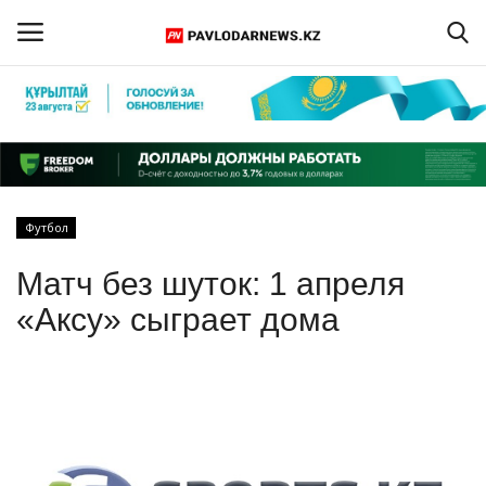
Войти
Регистрация
Главная
Футбол
Обратная связь
Матч без шуток: 1 апреля
ПАВЛОДАРСКАЯ ОБЛАСТЬ
«Аксу» сыграет дома
КАЗАХСТАН
МИР
СПЕЦПРОЕКТЫ