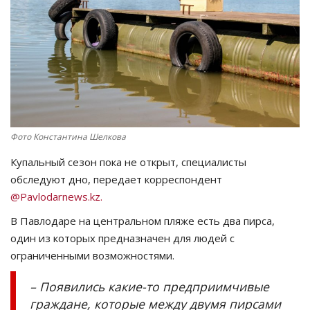
СПОРТ
Чек-лист
РАЗВЛЕЧЕНИЯ
OFFICIAL
Фото Константина Шелкова
Купальный сезон пока не открыт, специалисты
Курултай
обследуют дно, передает корреспондент
@Pavlodarnews.kz.
Язык
В Павлодаре на центральном пляже есть два пирса,
Қазақша
Русский
один из которых предназначен для людей с
ограниченными возможностями.
– Появились какие-то предприимчивые
граждане, которые между двумя пирсами