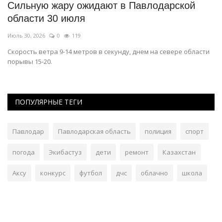
 в
Сильную жару ожидают в Павлодарской
П
области 30 июля
п
Июль 30, 2026
0
119
Ию
на
Скорость ветра 9-14 метров в секунду, днем на севере области
Ко
порывы 15-20.
«ш
ПОПУЛЯРНЫЕ ТЕГИ
Павлодар
Павлодарская область
полиция
спорт
погода
Экибастуз
дети
ремонт
Казахстан
Аксу
конкурс
футбол
дчс
облачно
школа