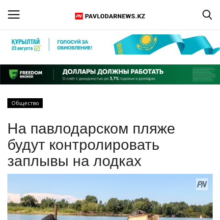
Войти
Регистрация
Главная
Общество
Обратная связь
На павлодарском пляже
ПАВЛОДАРСКАЯ ОБЛАСТЬ
будут контролировать
заплывы на лодках
КАЗАХСТАН
МИР
СПЕЦПРОЕКТЫ