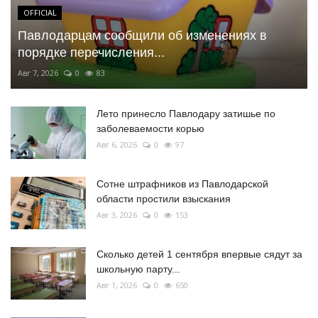
OFFICIAL
Павлодарцам сообщили об изменениях в
порядке перечисления...
Авг 7, 2026
0
83
Лето принесло Павлодару затишье по
заболеваемости корью
Авг 6, 2026
0
97
Сотне штрафников из Павлодарской
области простили взыскания
Авг 3, 2026
0
153
Сколько детей 1 сентября впервые сядут за
школьную парту...
Авг 1, 2026
0
650