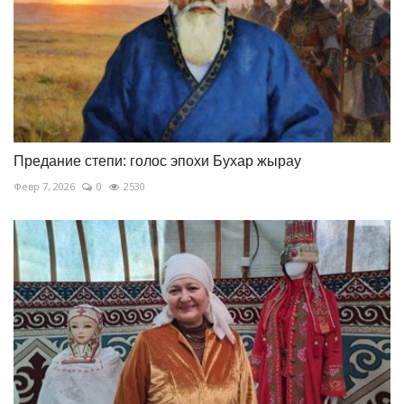
Предание степи: голос эпохи Бухар жырау
Февр 7, 2026
0
2530