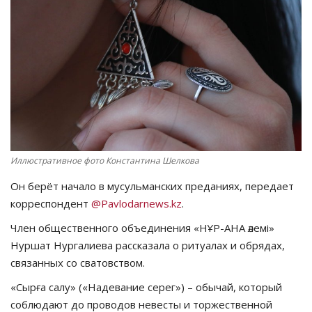
СПОРТ
Чек-лист
РАЗВЛЕЧЕНИЯ
OFFICIAL
Иллюстративное фото Константина Шелкова
Курултай
Он берёт начало в мусульманских преданиях, передает
Язык
корреспондент
@Pavlodarnews.kz
.
Член общественного объединения «НҰР-АНА әлемі»
Қазақша
Русский
Нуршат Нургалиева рассказала о ритуалах и обрядах,
связанных со сватовством.
«Сырға салу» («Надевание серег») – обычай, который
соблюдают до проводов невесты и торжественной