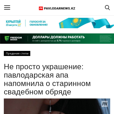
Войти
Регистрация
Главная
Предания степи
Обратная связь
Не просто украшение:
ПАВЛОДАРСКАЯ ОБЛАСТЬ
павлодарская апа
напомнила о старинном
КАЗАХСТАН
свадебном обряде
МИР
СПЕЦПРОЕКТЫ