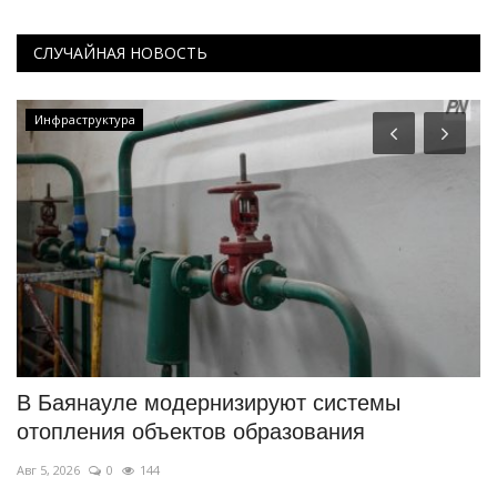
СЛУЧАЙНАЯ НОВОСТЬ
Инфраструктура
В Баянауле модернизируют системы
П
отопления объектов образования
б
Авг 5, 2026
0
144
Ав