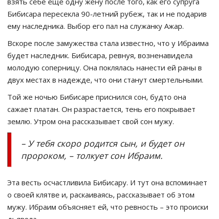
взять себе ещё одну жену после того, как его супруга
Бибисара пересекла 90-летний рубеж, так и не подарив
ему наследника. Выбор его пал на служанку Ажар.
Вскоре после замужества стала известно, что у Ибраима
будет наследник. Бибисара, ревнуя, возненавидела
молодую соперницу. Она поклялась нанести ей раны в
двух местах в надежде, что они станут смертельными.
Той же ночью Бибисаре приснился сон, будто она
сажает платан. Он разрастается, тень его покрывает
землю. Утром она рассказывает свой сон мужу.
– У тебя скоро родится сын, и будет он
пророком, – толкует сон Ибраим.
Эта весть осчастливила Бибисару. И тут она вспоминает
о своей клятве и, раскаиваясь, рассказывает об этом
мужу. Ибраим объясняет ей, что ревность – это происки