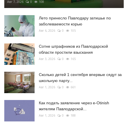
Авг 7, 2026
0
108
Лето принесло Павлодару затишье по
заболеваемости корью
Авг 6, 2026
0
105
Сотне штрафников из Павлодарской
области простили взыскания
Авг 3, 2026
0
165
Сколько детей 1 сентября впервые сядут за
школьную парту...
Авг 1, 2026
0
661
Как подать заявление через e-Otinish
жителям Павлодарской...
Авг 1, 2026
0
188