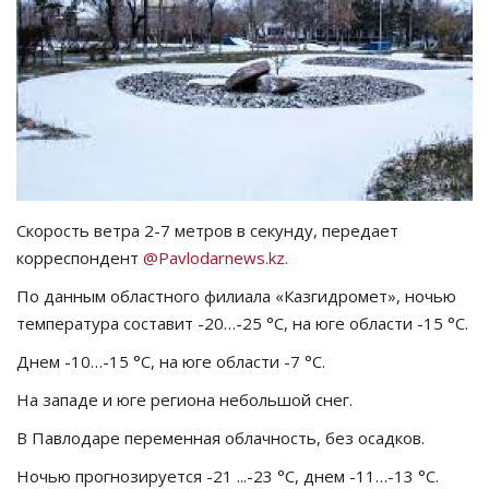
СПОРТ
Чек-лист
РАЗВЛЕЧЕНИЯ
OFFICIAL
Скорость ветра 2-7 метров в секунду, передает
корреспондент
@Pavlodarnews.kz.
Курултай
По данным областного филиала «Казгидромет», ночью
Язык
температура составит -20…-25 °C, на юге области -15 °C.
Қазақша
Русский
Днем -10…-15 °C, на юге области -7 °C.
На западе и юге региона небольшой снег.
В Павлодаре переменная облачность, без осадков.
Ночью прогнозируется -21 ...-23 °C, днем -11…-13 °C.