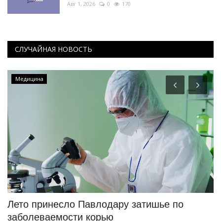
Авг 1, 2026
0
170
СЛУЧАЙНАЯ НОВОСТЬ
Медицина
й
Лето принесло Павлодару затишье по
М
заболеваемости корью
с