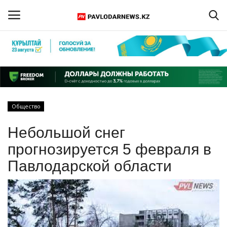
Войти
Регистрация
Главная
Общество
Обратная связь
Небольшой снег
ПАВЛОДАРСКАЯ ОБЛАСТЬ
прогнозируется 5 февраля в
Павлодарской области
КАЗАХСТАН
МИР
СПЕЦПРОЕКТЫ