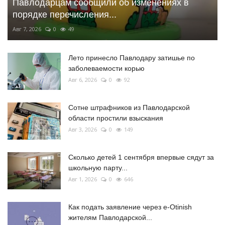
Павлодарцам сообщили об изменениях в
порядке перечисления...
Авг 7, 2026
0
49
Лето принесло Павлодару затишье по
заболеваемости корью
Авг 6, 2026
0
92
Сотне штрафников из Павлодарской
области простили взыскания
Авг 3, 2026
0
149
Сколько детей 1 сентября впервые сядут за
школьную парту...
Авг 1, 2026
0
646
Как подать заявление через e-Otinish
жителям Павлодарской...