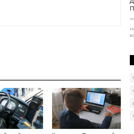
й
Казахстанцев призвали не доверять
Д
дипфейкам
П
Авг 6, 2026
0
44
Ию
щие
Любой фейк живет ровно столько, сколько на него
Ск
реагируют и распространяют в сети.
во