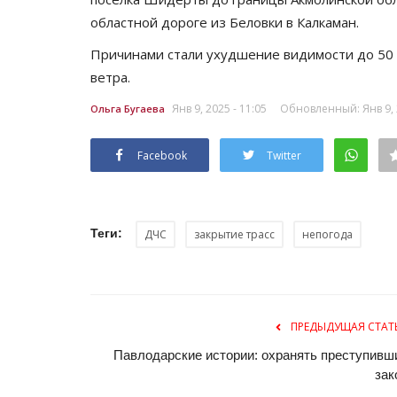
областной дороге из Беловки в Калкаман.
Причинами стали ухудшение видимости до 50 м
ветра.
Янв 9, 2025 - 11:05
Обновленный: Янв 9, 2
Ольга Бугаева
Facebook
Twitter
Теги:
ДЧС
закрытие трасс
непогода
ПРЕДЫДУЩАЯ СТАТ
Павлодарские истории: охранять преступивш
зак