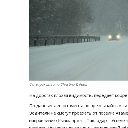
Фото: pexels.com / Christina & Peter
На дорогах плохая видимость, передаёт корр
По данным департамента по чрезвычайным ситу
Водители не смогут проехать от посёлка Атам
направлению Кызылорда – Павлодар – Успенка
посёлка Шидерты до границы Акмолинской обл