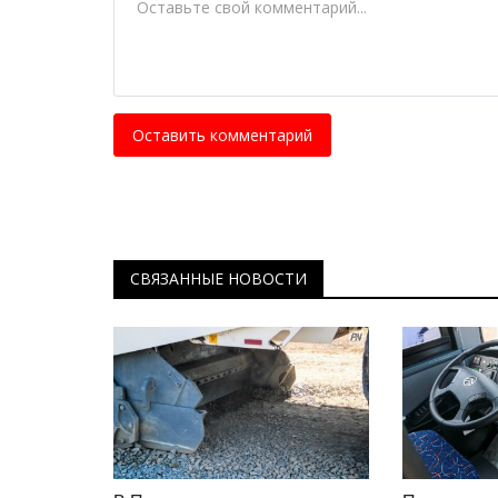
Секреты профессии: пожарны
десант
Авг 9, 2025
0
2189
В условиях жары, летние грозы и последую
пожары, грозят спалить лес.
Оставить комментарий
СВЯЗАННЫЕ НОВОСТИ