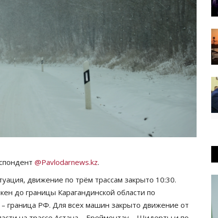
еспондент
@Pavlodarnews.kz
.
ация, движение по трём трассам закрыто 10:30.
екен до границы Карагандинской области по
 – граница РФ. Для всех машин закрыто движение от
асти на трассе Астана – Ерейментау – Шидерты и по