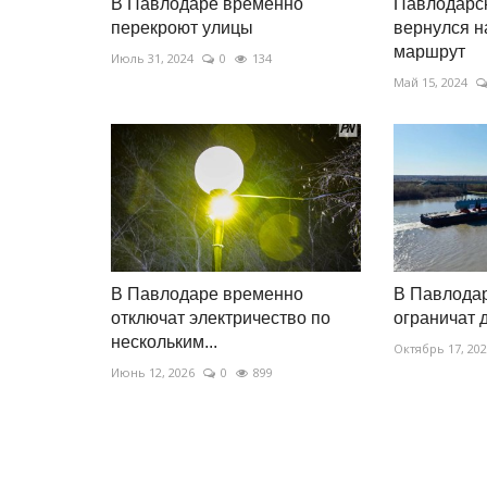
В Павлодаре временно
Павлодарск
перекроют улицы
вернулся н
маршрут
Июль 31, 2024
0
134
Май 15, 2024
В Павлодаре временно
В Павлода
отключат электричество по
ограничат 
нескольким...
Октябрь 17, 20
Июнь 12, 2026
0
899