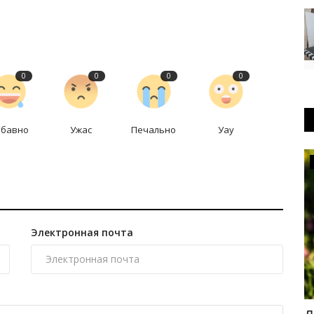
0
0
0
0
абавно
Ужас
Печально
Уау
КАЗАХСТАН
Электронная почта