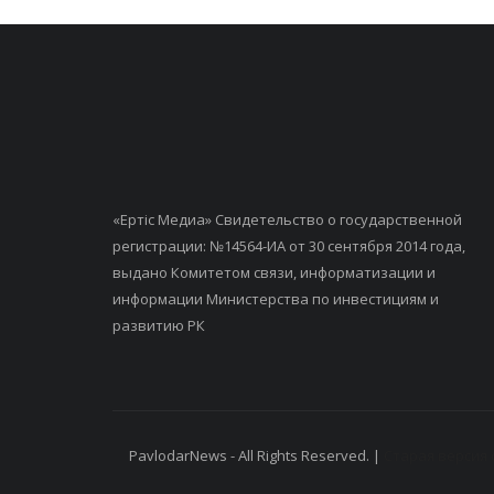
«Ертiс Медиа» Свидетельство о государственной
регистрации: №14564-ИА от 30 сентября 2014 года,
выдано Комитетом связи, информатизации и
информации Министерства по инвестициям и
развитию РК
PavlodarNews - All Rights Reserved. |
Старая версия 