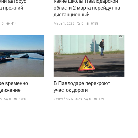
ий автобус
Какие школы Павлодарской
а прежний
области 2 марта перейдут на
дистанционный...
0
414
Март 1, 2026
0
6188
ре временно
В Павлодаре перекроют
движение
участок дороги
25
0
6766
Сентябрь 6, 2023
0
139