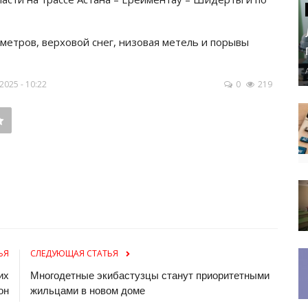
етров, верховой снег, низовая метель и порывы
025 - 10:22
0
219
ЬЯ
СЛЕДУЮЩАЯ СТАТЬЯ
их
Многодетные экибастузцы станут приоритетными
он
жильцами в новом доме