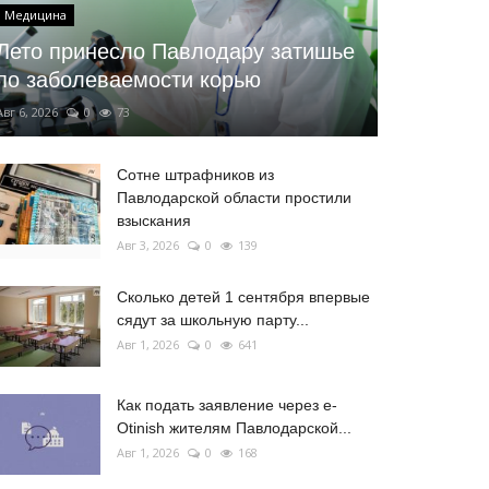
Медицина
Лето принесло Павлодару затишье
по заболеваемости корью
Авг 6, 2026
0
73
Сотне штрафников из
Павлодарской области простили
взыскания
Авг 3, 2026
0
139
Сколько детей 1 сентября впервые
сядут за школьную парту...
Авг 1, 2026
0
641
Как подать заявление через e-
Otinish жителям Павлодарской...
Авг 1, 2026
0
168