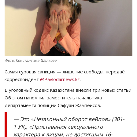
СПОРТ
Чек-лист
РАЗВЛЕЧЕНИЯ
OFFICIAL
Фото: Константина Шелкова
Самая суровая санкция — лишение свободы, передаёт
Курултай
корреспондент
@Pavlodarnews.kz
.
Язык
В уголовный кодекс Казахстана внесли три новых статьи.
Об этом напомнил заместитель начальника
Қазақша
Русский
департамента полиции Сафуан Жампейсов.
— Это «Незаконный оборот вейпов» (301-
1 УК), «Приставания сексуального
характера к лицам, не достигшим 16-