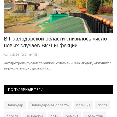
В Павлодарской области снизилось число
О
новых случаев ВИЧ-инфекции
в
Авг 1, 2026
0
133
Ию
Антиретровирусной терапией охвачены 99% людей, живущих с
Ис
вирусом иммунодефицита...
по
ПОПУЛЯРНЫЕ ТЕГИ
Павлодар
Павлодарская область
полиция
спорт
погода
Экибастуз
дети
ремонт
Казахстан