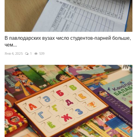
В павлодарских вузах число студентов-парней больше,
чем...
Янв 4, 2025
1
539