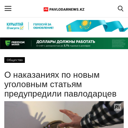
Войти
Регистрация
Главная
Общество
Обратная связь
О наказаниях по новым
ПАВЛОДАРСКАЯ ОБЛАСТЬ
уголовным статьям
предупредили павлодарцев
КАЗАХСТАН
МИР
СПЕЦПРОЕКТЫ