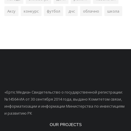
Аксу
конкурс
футбол
дчс
облачно
школа
«Ертiс Медиа» Свидетельство о государственной регистрации:
№14564-ИА от 30 сентября 2014 года, выдано Комитетом связи,
информатизации и информации Министерства по инвестициям
и развитию РК
OUR PROJECTS