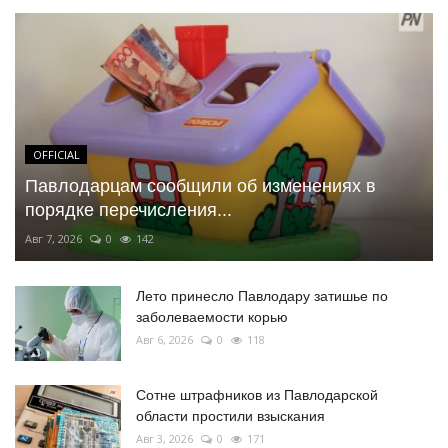
OFFICIAL
Павлодарцам сообщили об изменениях в
порядке перечисления...
Авг 7, 2026
0
142
Лето принесло Павлодару затишье по
заболеваемости корью
Авг 6, 2026
0
118
Сотне штрафников из Павлодарской
области простили взыскания
Авг 3, 2026
0
171