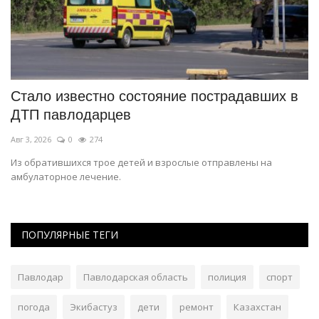
Стало известно состояние пострадавших в
В
ДТП павлодарцев
с
Авг 3, 2026
0
274
Ма
Из обратившихся трое детей и взрослые отправлены на
С
амбулаторное лечение.
те
ПОПУЛЯРНЫЕ ТЕГИ
Павлодар
Павлодарская область
полиция
спорт
погода
Экибастуз
дети
ремонт
Казахстан