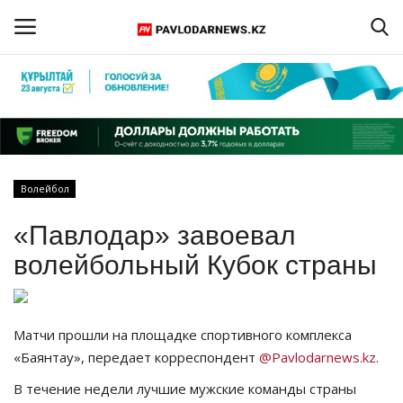
Войти
Регистрация
Главная
Волейбол
Обратная связь
«Павлодар» завоевал
ПАВЛОДАРСКАЯ ОБЛАСТЬ
волейбольный Кубок страны
КАЗАХСТАН
Матчи прошли на площадке спортивного комплекса
МИР
«Баянтау», передает корреспондент
@Pavlodarnews.kz
.
В течение недели лучшие мужские команды страны
СПЕЦПРОЕКТЫ