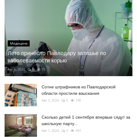
Медицина
Лето принесло Павлодару затишье по
заболеваемости корью
Авг 6, 2026
0
73
Сотне штрафников из Павлодарской
области простили взыскания
Авг 3, 2026
0
138
Сколько детей 1 сентября впервые сядут за
школьную парту...
Авг 1, 2026
0
641