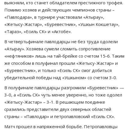
выясняли, кто станет обладателем престижного трофея.
Помимо хозяев и действующих чемпионов страны –
СПОРТ
«Павлодара», в турнире участвовали «Атырау»,
«Жетысу-Жастар», «Буревестник», «Ушкын Кокшетау»,
Чек-лист
«Тараз», «Есиль СК» и «Актобе».
РАЗВЛЕЧЕНИЯ
В четвертьфинале павлодарцы не без труда одолели
«Атырау». Хозяева сумели сломить сопротивление
OFFICIAL
«нефтяников» лишь на тай-брейке со счетом 15-6. Таким
же способом в полуфинал прошли «Жетысу-Жастар» и
Курултай
«Буревестник», и только «Есиль СК» смог добиться
убедительной победы над «Ушкыном» со счетом 3-0.
Язык
В полуфинале павлодарцы разгромили «Буревестник» —
3-0, а «Есиль СК» чуть менее уверенно, но тоже одолел
Қазақша
Русский
«Жетысу-Жастар» – 3-1. В решающем поединке
сразились представители двух северных областей
страны – «Павлодар» и петропавловский «Есиль СК».
Матч прошел в напряженной борьбе. Петропавловцы