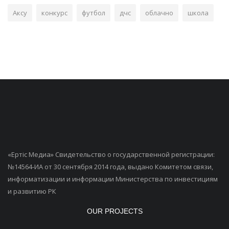
Аксу
конкурс
футбол
дчс
облачно
школа
«Ертiс Медиа» Свидетельство о государственной регистрации:
№14564-ИА от 30 сентября 2014 года, выдано Комитетом связи,
информатизации и информации Министерства по инвестициям
и развитию РК
OUR PROJECTS