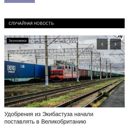
СЛУЧАЙНАЯ НОВОСТЬ
Экономика
а
Удобрения из Экибастуза начали
П
поставлять в Великобританию
т