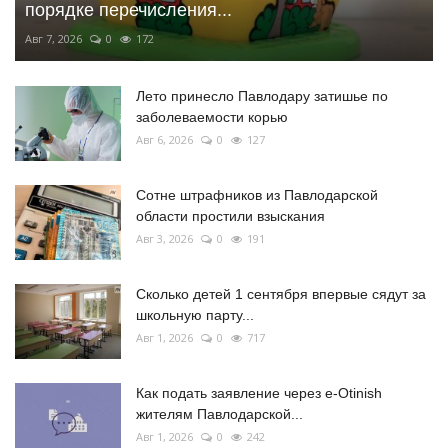
порядке перечисления...
Авг 7, 2026
0
172
Лето принесло Павлодару затишье по
заболеваемости корью
Авг 6, 2026
0
127
Сотне штрафников из Павлодарской
области простили взыскания
Авг 3, 2026
0
191
Сколько детей 1 сентября впервые сядут за
школьную парту...
Авг 1, 2026
0
717
Как подать заявление через e-Otinish
жителям Павлодарской...
Авг 1, 2026
0
242