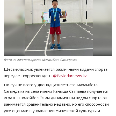
СПОРТ
Чек-лист
РАЗВЛЕЧЕНИЯ
OFFICIAL
Фото из личного архива Махамбета Сагындыка
Курултай
Шестиклассник увлекается различными видами спорта,
Язык
передает корреспондент
@Pavlodarnews.kz
.
Но лучше всего у двенадцатилетнего Махамбета
Қазақша
Русский
Сагындыка из села имени Каныша Сатпаева получается
играть в волейбол. Этим динамичным видом спорта он
занимается сравнительно недавно, но его способности
уже оценили в управлении физической культуры и