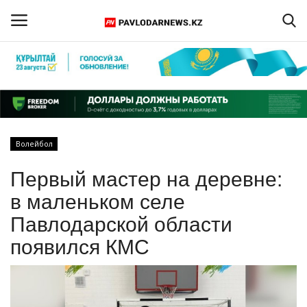
Войти
Регистрация
Главная
Волейбол
Обратная связь
Первый мастер на деревне:
ПАВЛОДАРСКАЯ ОБЛАСТЬ
в маленьком селе
Павлодарской области
КАЗАХСТАН
появился КМС
МИР
СПЕЦПРОЕКТЫ