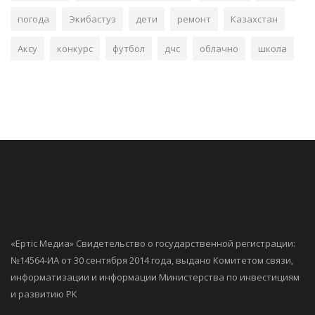
погода
Экибастуз
дети
ремонт
Казахстан
Аксу
конкурс
футбол
дчс
облачно
школа
«Ертiс Медиа» Свидетельство о государственной регистрации:
№14564-ИА от 30 сентября 2014 года, выдано Комитетом связи,
информатизации и информации Министерства по инвестициям
и развитию РК