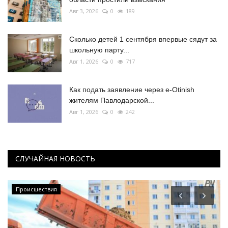
Авг 3, 2026
0
189
Сколько детей 1 сентября впервые сядут за
школьную парту...
Авг 1, 2026
0
717
Как подать заявление через e-Otinish
жителям Павлодарской...
Авг 1, 2026
0
242
СЛУЧАЙНАЯ НОВОСТЬ
Происшествия