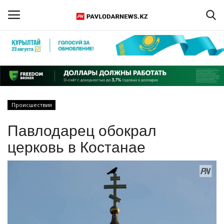
Войти
Регистрация
Главная
Происшествия
Обратная связь
Павлодарец обокрал
ПАВЛОДАРСКАЯ ОБЛАСТЬ
церковь в Костанае
КАЗАХСТАН
МИР
СПЕЦПРОЕКТЫ