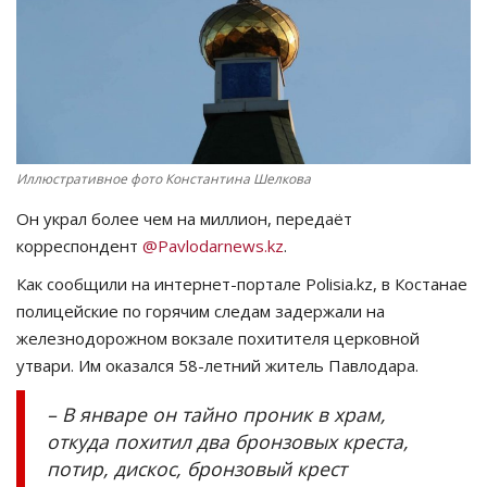
СПОРТ
Чек-лист
РАЗВЛЕЧЕНИЯ
Иллюстративное фото Константина Шелкова
OFFICIAL
Он украл более чем на миллион, передаёт
корреспондент
@Pavlodarnews.kz
.
Курултай
Как сообщили на интернет-портале Polisia.kz, в Костанае
полицейские по горячим следам задержали на
Язык
железнодорожном вокзале похитителя церковной
Қазақша
Русский
утвари. Им оказался 58-летний житель Павлодара.
– В январе он тайно проник в храм,
откуда похитил два бронзовых креста,
потир, дискос, бронзовый крест