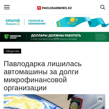
Войти
Регистрация
Главная
Общество
Обратная связь
Павлодарка лишилась
ПАВЛОДАРСКАЯ ОБЛАСТЬ
автомашины за долги
микрофинансовой
КАЗАХСТАН
организации
МИР
СПЕЦПРОЕКТЫ