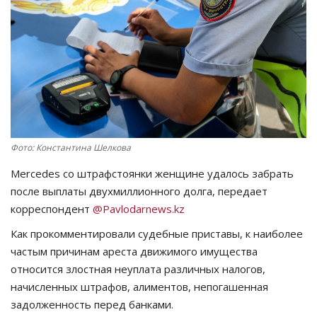
СПОРТ
Чек-лист
РАЗВЛЕЧЕНИЯ
OFFICIAL
Фото: Константина Шелкова
Курултай
Mercedes со штрафстоянки женщине удалось забрать
после выплаты двухмиллионного долга, передает
Язык
корреспондент
@Pavlodarnews.kz
Қазақша
Русский
Как прокомментировали судебные приставы, к наиболее
частым причинам ареста движимого имущества
относится злостная неуплата различных налогов,
начисленных штрафов, алиментов, непогашенная
задолженность перед банками.