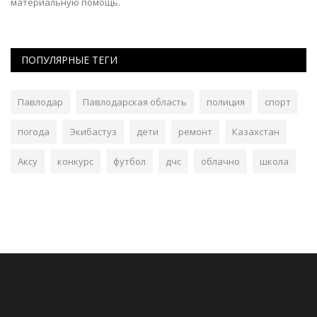
материальную помощь.
ПОПУЛЯРНЫЕ ТЕГИ
Павлодар
Павлодарская область
полиция
спорт
погода
Экибастуз
дети
ремонт
Казахстан
Аксу
конкурс
футбол
дчс
облачно
школа