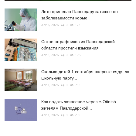
Лето принесло Павлодару затишье по
заболеваемости корью
Авг 6, 2026
0
123
Сотне штрафников из Павлодарской
области простили взыскания
Авг 3, 2026
0
175
Сколько детей 1 сентября впервые сядут за
школьную парту...
Авг 1, 2026
0
713
Как подать заявление через e-Otinish
жителям Павлодарской...
Авг 1, 2026
0
239