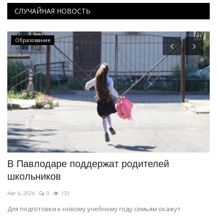
СЛУЧАЙНАЯ НОВОСТЬ
Образование
В Павлодаре поддержат родителей
«
школьников
б
Авг 6, 2026
0
133
Ию
Для подготовки к новому учебному году семьям окажут
В 