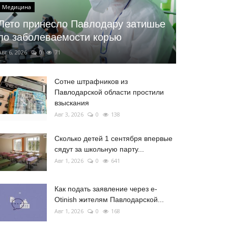
Медицина
Лето принесло Павлодару затишье
по заболеваемости корью
Авг 6, 2026
0
71
Сотне штрафников из
Павлодарской области простили
взыскания
Авг 3, 2026
0
138
Сколько детей 1 сентября впервые
сядут за школьную парту...
Авг 1, 2026
0
641
Как подать заявление через e-
Otinish жителям Павлодарской...
Авг 1, 2026
0
168