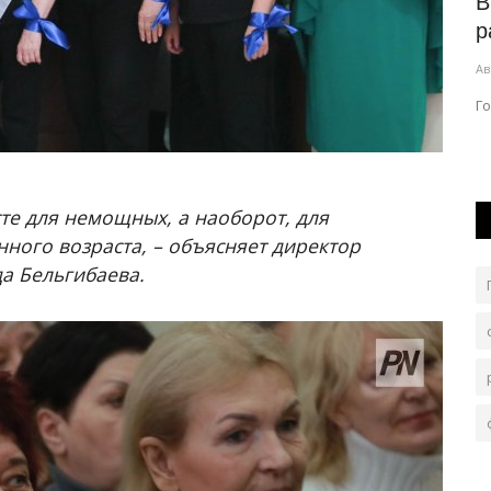
ю
В Павлодарской области перекрыли
В
«краны» чёрного водного...
р
Авг 6, 2026
0
103
Ав
вая встреча
По сравнению с прошлым годом, случаев нелегального
Г
орошения стало в 3,5 раза меньше.
есте для немощных, а наоборот, для
ного возраста, – объясняет директор
а Бельгибаева.