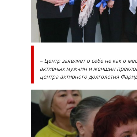
Павлодарцы обыграли сборну
Казахстана по волейболу
Дек 1, 2025
0
874
Во Дворце спорта «Баянтау» прошла матче
памяти Аманжола Аубакирова.
– Центр заявляет о себе не как о м
активных мужчин и женщин преклон
центра активного долголетия Фарид