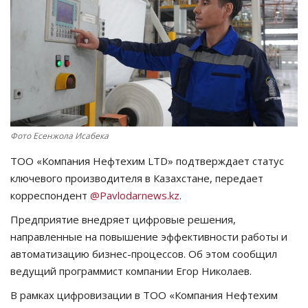
СПОРТ
Чек-лист
РАЗВЛЕЧЕНИЯ
OFFICIAL
Фото Есенжола Исабека
ТОО «Компания Нефтехим LTD» подтверждает статус
Курултай
ключевого производителя в Казахстане, передает
корреспондент
@Pavlodarnews.kz
.
Язык
Предприятие внедряет цифровые решения,
Қазақша
Русский
направленные на повышение эффективности работы и
автоматизацию бизнес-процессов. Об этом сообщил
ведущий программист компании Егор Николаев.
В рамках цифровизации в ТОО «Компания Нефтехим