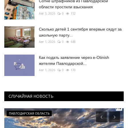
Сотне штрафников из Павлодарской
области простили взыскания
Авг 3, 2026
0
152
Сколько детей 1 сентября впервые сядут за
школьную парту...
Авг 1, 2026
0
648
Как подать заявление через e-Otinish
жителям Павлодарской...
Авг 1, 2026
0
170
СЛУЧАЙНАЯ НОВОСТЬ
ПАВЛОДАРСКАЯ ОБЛАСТЬ