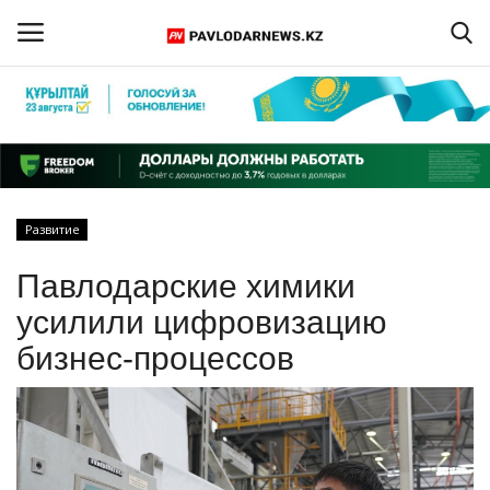
Войти
Регистрация
Главная
Развитие
Обратная связь
Павлодарские химики
ПАВЛОДАРСКАЯ ОБЛАСТЬ
усилили цифровизацию
бизнес-процессов
КАЗАХСТАН
МИР
СПЕЦПРОЕКТЫ