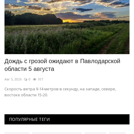
й
Дождь с грозой ожидают в Павлодарской
С
области 5 августа
в
Авг 5, 2026
0
107
Ию
о
Скорость ветра 9-14 метров в секунду, на западе, севере,
О 
востоке области 15-20.
ве
ПОПУЛЯРНЫЕ ТЕГИ