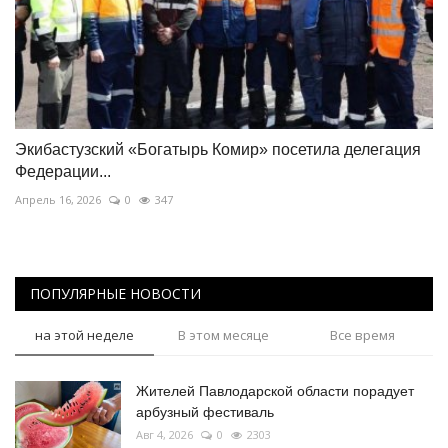
Экибастузский «Богатырь Комир» посетила делегация
Федерации...
Апрель 16, 2026
0
347
ПОПУЛЯРНЫЕ НОВОСТИ
на этой неделе
В этом месяце
Все время
Жителей Павлодарской области порадует
арбузный фестиваль
Авг 4, 2026
0
2303