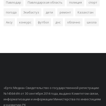
Павлодар
Павлодарская область
полиция
спорт
погода
Экибастуз
дети
ремонт
Казахстан
Аксу
конкурс
футбол
дчс
облачно
школа
«Ертiс Медиа» Свидетельство о государственной регистрации:
№14564-ИА от 30 сентября 2014 года, выдано Комитетом связи,
информатизации и информации Министерства по инвестициям
и развитию РК