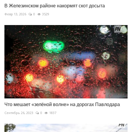
В Железинском районе накормят скот досыта
Февр 13, 2026
0
3529
Что мешает «зелёной волне» на дорогах Павлодара
Сентябрь 26, 2023
0
1837