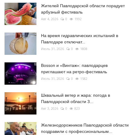
Жителей Павлодарской области порадует
арбузный фестиваль
Авг 4, 2026
0
1992
На время гидравлических испытаний в
Павлодаре отключат...
Июль 31, 2026
0
1808
Bosson и «Винтаж»: павлодарцев
приглашают на ретро-фестиваль
Июль 31, 2026
0
1582
Шквальный ветер и жара: погода в
Павлодарской области 3...
Авг 3, 2026
0
823
Железнодорожников Павлодарской области
поздравили с профессиональным...