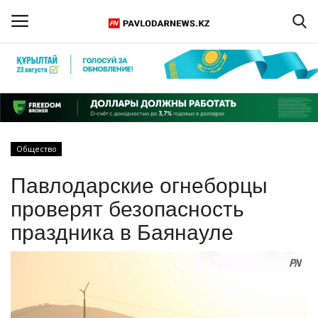
Войти
Регистрация
Главная
Общество
Обратная связь
Павлодарские огнеборцы
ПАВЛОДАРСКАЯ ОБЛАСТЬ
проверят безопасность
праздника в Баянауле
КАЗАХСТАН
МИР
СПЕЦПРОЕКТЫ