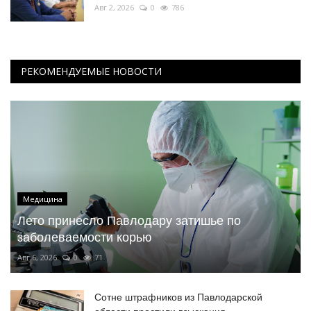
Авг 2, 2026
0
786
РЕКОМЕНДУЕМЫЕ НОВОСТИ
Медицина
Лето принесло Павлодару затишье по
заболеваемости корью
Авг 6, 2026
0
71
Сотне штрафников из Павлодарской