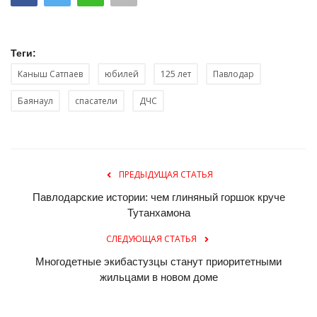
Теги:
Каныш Сатпаев
юбилей
125 лет
Павлодар
Баянаул
спасатели
ДЧС
ПРЕДЫДУЩАЯ СТАТЬЯ
Павлодарские истории: чем глиняный горшок круче
Тутанхамона
СЛЕДУЮЩАЯ СТАТЬЯ
Многодетные экибастузцы станут приоритетными
жильцами в новом доме