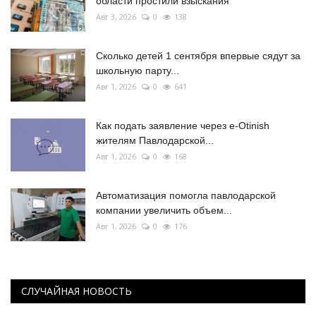
области простили взыскания
Авг 3, 2026
0
138
Сколько детей 1 сентября впервые сядут за
школьную парту...
Авг 1, 2026
0
641
Как подать заявление через e-Otinish
жителям Павлодарской...
Авг 1, 2026
0
168
Автоматизация помогла павлодарской
компании увеличить объем...
Авг 1, 2026
0
176
СЛУЧАЙНАЯ НОВОСТЬ