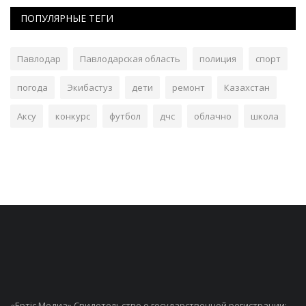
ПОПУЛЯРНЫЕ ТЕГИ
Павлодар
Павлодарская область
полиция
спорт
погода
Экибастуз
дети
ремонт
Казахстан
Аксу
конкурс
футбол
дчс
облачно
школа
«Ертiс Медиа» Свидетельство о государственной регистрации: