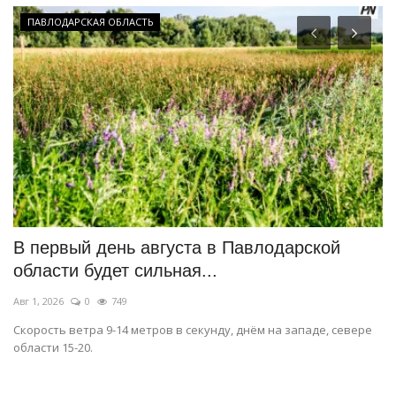
ПАВЛОДАРСКАЯ ОБЛАСТЬ
В первый день августа в Павлодарской
Е
области будет сильная...
о
Авг 1, 2026
0
749
Ию
Скорость ветра 9-14 метров в секунду, днём на западе, севере
Та
области 15-20.