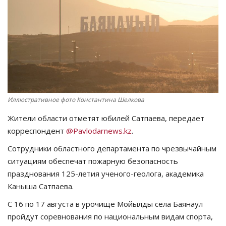
СПОРТ
Чек-лист
РАЗВЛЕЧЕНИЯ
OFFICIAL
Иллюстративное фото Константина Шелкова
Жители области отметят юбилей Сатпаева, передает
Курултай
корреспондент
@Pavlodarnews.kz
.
Язык
Сотрудники областного департамента по чрезвычайным
ситуациям обеспечат пожарную безопасность
Қазақша
Русский
празднования 125-летия ученого-геолога, академика
Каныша Сатпаева.
С 16 по 17 августа в урочище Мойылды села Баянаул
пройдут соревнования по национальным видам спорта,