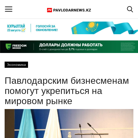
Войти
Регистрация
Главная
Экономика
Обратная связь
Павлодарским бизнесменам
ПАВЛОДАРСКАЯ ОБЛАСТЬ
помогут укрепиться на
мировом рынке
КАЗАХСТАН
МИР
СПЕЦПРОЕКТЫ