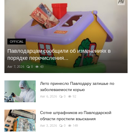
OFFICIAL
Павлодарцам сообщили об изменениях в
порядке перечисления...
Авг 7, 2026
0
43
Лето принесло Павлодару затишье по
заболеваемости корью
Авг 6, 2026
0
92
Сотне штрафников из Павлодарской
области простили взыскания
Авг 3, 2026
0
149