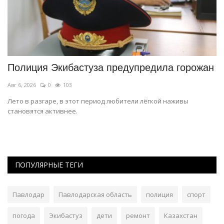
Полиция Экибастуза предупредила горожан
О
о
Авг 6, 2026
0
103
Ав
Лето в разгаре, в этот период любители лёгкой наживы
становятся активнее.
ые
В 
по
ПОПУЛЯРНЫЕ ТЕГИ
Павлодар
Павлодарская область
полиция
спорт
погода
Экибастуз
дети
ремонт
Казахстан