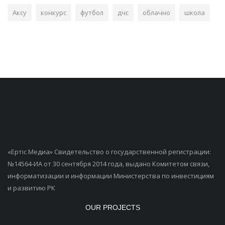
Аксу
конкурс
футбол
дчс
облачно
школа
«Ертiс Медиа» Свидетельство о государственной регистрации:
№14564-ИА от 30 сентября 2014 года, выдано Комитетом связи,
информатизации и информации Министерства по инвестициям
и развитию РК
OUR PROJECTS