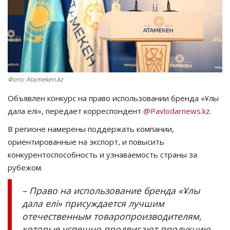
СПОРТ
Чек-лист
РАЗВЛЕЧЕНИЯ
Фото: Atameken.kz
OFFICIAL
Объявлен конкурс на право использовании бренда «Ұлы
дала елі», передает корреспондент
@Pavlodarnews.kz.
Курултай
В регионе намерены поддержать компании,
ориентированные на экспорт, и повысить
Язык
конкурентоспособность и узнаваемость страны за
рубежом.
Қазақша
Русский
– Право на использование бренда «Ұлы
дала елі» присуждается лучшим
отечественным товаропроизводителям,
которые успешно продвигают продукцию