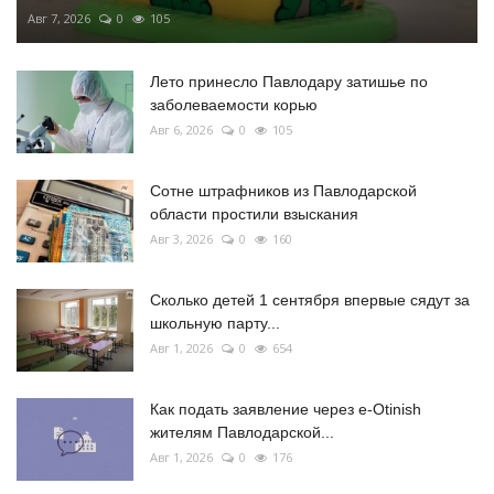
Авг 7, 2026
0
105
Лето принесло Павлодару затишье по
заболеваемости корью
Авг 6, 2026
0
105
Сотне штрафников из Павлодарской
области простили взыскания
Авг 3, 2026
0
160
Сколько детей 1 сентября впервые сядут за
школьную парту...
Авг 1, 2026
0
654
Как подать заявление через e-Otinish
жителям Павлодарской...
Авг 1, 2026
0
176