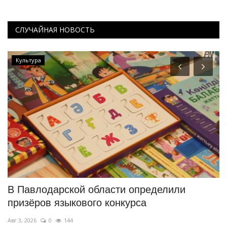
СЛУЧАЙНАЯ НОВОСТЬ
Культура
В Павлодарской области определили
М
призёров языкового конкурса
C
Авг 3, 2026
0
144
Ию