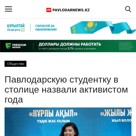
Войти
Регистрация
Главная
Общество
Обратная связь
Павлодарскую студентку в
ПАВЛОДАРСКАЯ ОБЛАСТЬ
столице назвали активистом
года
КАЗАХСТАН
МИР
СПЕЦПРОЕКТЫ