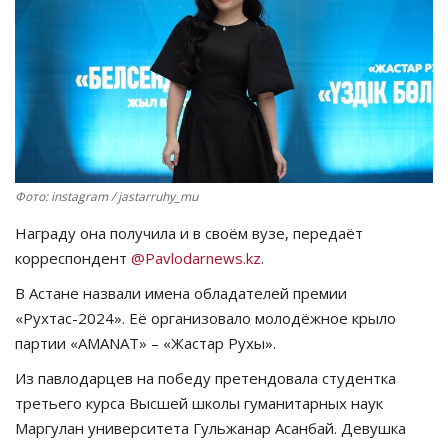
СПОРТ
Чек-лист
РАЗВЛЕЧЕНИЯ
OFFICIAL
Фото: instagram / jastarruhy_mu
Награду она получила и в своём вузе, передаёт
Курултай
корреспондент
@Pavlodarnews.kz
.
Язык
В Астане назвали имена обладателей премии
«Рухтас-2024». Её организовало молодёжное крыло
Қазақша
Русский
партии «AMANAT» – «Жастар Рухы».
Из павлодарцев на победу претендовала студентка
третьего курса Высшей школы гуманитарных наук
Маргулан университета Гульжанар Асанбай. Девушка