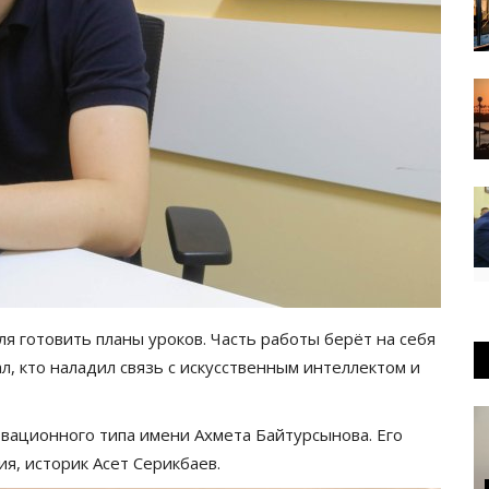
я готовить планы уроков. Часть работы берёт на себя
л, кто наладил связь с искусственным интеллектом и
ационного типа имени Ахмета Байтурсынова. Его
я, историк Асет Серикбаев.