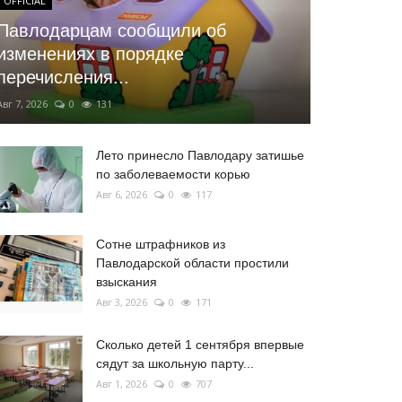
OFFICIAL
Павлодарцам сообщили об
изменениях в порядке
перечисления...
Авг 7, 2026
0
131
Лето принесло Павлодару затишье
по заболеваемости корью
Авг 6, 2026
0
117
Сотне штрафников из
Павлодарской области простили
взыскания
Авг 3, 2026
0
171
Сколько детей 1 сентября впервые
сядут за школьную парту...
Авг 1, 2026
0
707