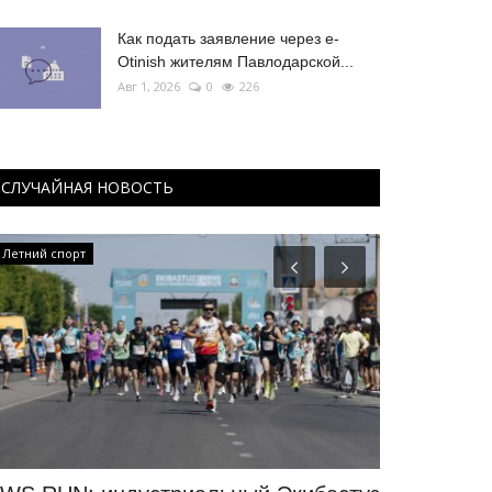
Как подать заявление через e-
Otinish жителям Павлодарской...
Авг 1, 2026
0
226
СЛУЧАЙНАЯ НОВОСТЬ
Летний спорт
Павлодарские 