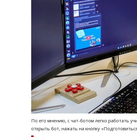
История одного путешествия: 
черепичных крыш
Февр 21, 2026
0
1918
Жительница Павлодара отправилась в Праг
дней.
По его мнению, с чат-ботом легко работать уч
открыть бот, нажать на кнопку «Подготовиться