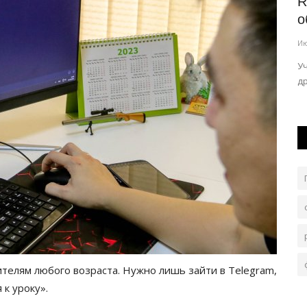
город
В Аксу по просьбе подростка обновят
R
футбольную площадку...
о
Авг 6, 2026
0
90
Ию
у на десять
Вопрос взят акимом города на личный контроль.
У
д
ителям любого возраста. Нужно лишь зайти в Telegram,
 к уроку».