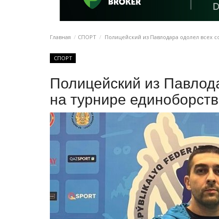
Главная
СПОРТ
Полицейский из Павлодара одолел всех с
СПОРТ
Полицейский из Павлод
на турнире единоборств