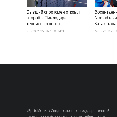
Бывший спортсмен открыл
Воспитанн
второй в Павлодаре
Nomad выи
теннисный центр
Казахстана.
Янв 30, 2025
1
2453
Февр 23, 2026
«Ертiс Медиа» Свидетельство о государственной
регистрации: №14564-ИА от 30 сентября 2014 года,