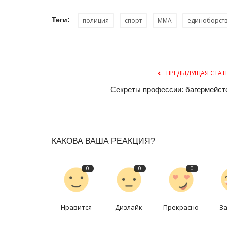
Теги:
полиция
спорт
ММА
единоборст
ПРЕДЫДУЩАЯ СТАТ
Секреты профессии: багермейст
Национальный спорт
КАКОВА ВАША РЕАКЦИЯ?
0
0
0
Нравится
Дизлайк
Прекрасно
З
В Павлодарской области выя