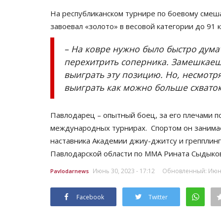
На республиканском турнире по боевому сме
завоевал «золото» в весовой категории до 91 
– На ковре нужно было быстро дума
перехитрить соперника. Замешкаеш
выиграть эту позицию. Но, несмотр
выиграть как можно больше схваток,
Павлодарец – опытный боец, за его плечами по
международных турнирах. Спортом он занимает
наставника Академии джиу-джитсу и грепплин
Павлодарской области по ММА Рината Сыдыков
Июнь 30, 2023 - 17:12
Обновленный: Июнь 
Pavlodarnews
Facebook
Twitter