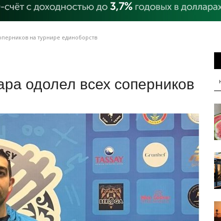
оперников на турнире единоборств
ара одолел всех соперников