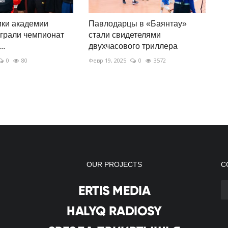
ики академии
Павлодарцы в «Баянтау»
грали чемпионат
стали свидетелями
..
двухчасового триллера
0
80
Февр 19, 2025
0
3572
OUR PROJECTS
С