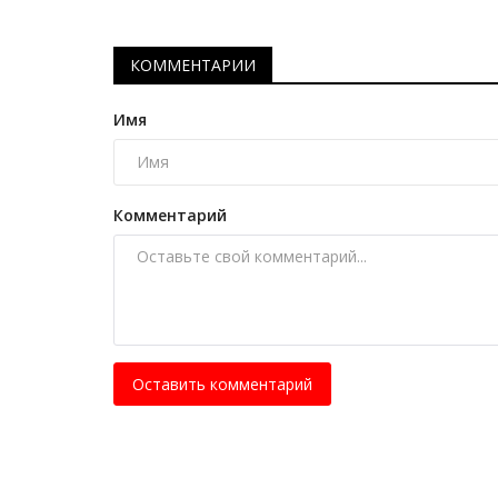
лучшего «Полиция барысы»
Март 2, 2026
0
1048
КОММЕНТАРИИ
В состязаниях приняли участие 75 полицейс
области.
Имя
Комментарий
Оставить комментарий