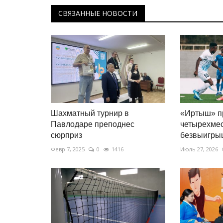
СВЯЗАННЫЕ НОВОСТИ
Шахматный турнир в
«Иртыш» п
Павлодаре преподнес
четырехме
сюрприз
безвыигры
Февр 7, 2025
0
1416
Июль 27, 2026