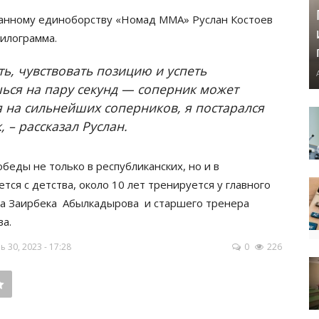
шанному единоборству «Номад ММА» Руслан Костоев
килограмма.
ть, чувствовать позицию и успеть
ься на пару секунд — соперник может
я на сильнейших соперников, я постарался
 – рассказал Руслан.
беды не только в республиканских, но и в
ся с детства, около 10 лет тренируется у главного
га Заирбека Абылкадырова и старшего тренера
а.
30, 2023 - 17:28
0
226