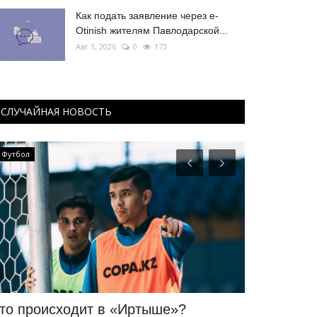
Как подать заявление через e-
Otinish жителям Павлодарской...
Авг 1, 2026
0
173
СЛУЧАЙНАЯ НОВОСТЬ
Футбол
Секреты проф
то происходит в «Иртыше»?
Секреты п