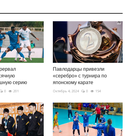
рервал
Павлодарцы привезли
сячную
«серебро» с турнира по
шную серию
японскому карате
0
201
Октябрь 4, 2024
0
154