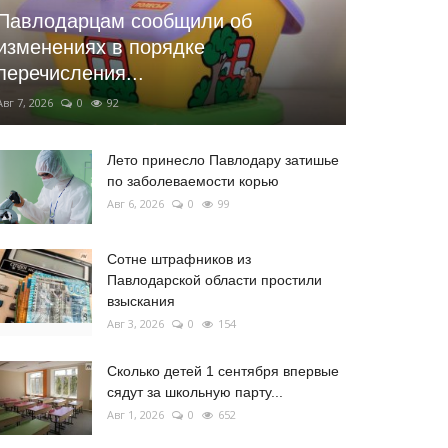
Павлодарцам сообщили об
изменениях в порядке
перечисления...
Авг 7, 2026
0
92
Лето принесло Павлодару затишье
по заболеваемости корью
Авг 6, 2026
0
99
Сотне штрафников из
Павлодарской области простили
взыскания
Авг 3, 2026
0
154
Сколько детей 1 сентября впервые
сядут за школьную парту...
Авг 1, 2026
0
652