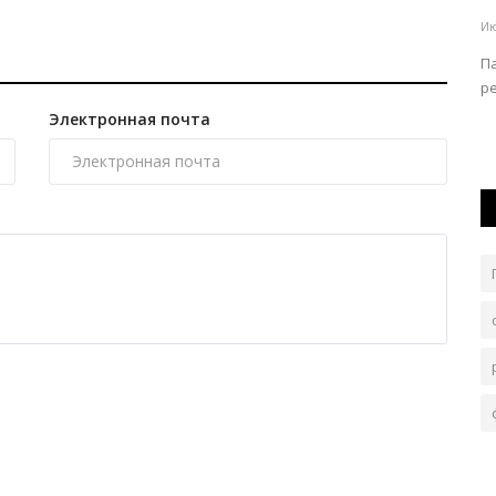
тройня
Ию
Авг 5, 2026
0
193
П
р
ких
Ситуация необычна в том числе и в мировой практике.
Электронная почта