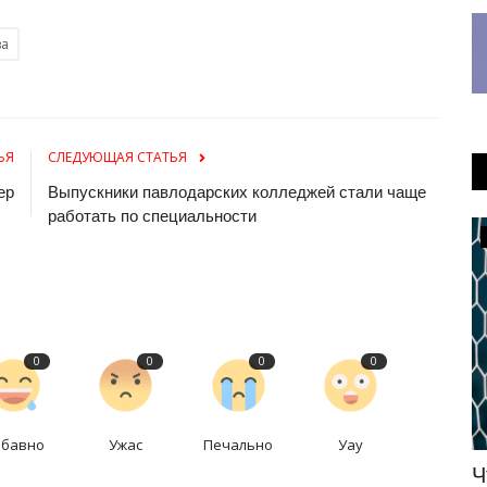
ва
ЬЯ
СЛЕДУЮЩАЯ СТАТЬЯ
ер
Выпускники павлодарских колледжей стали чаще
работать по специальности
Медицина
0
0
0
0
абавно
Ужас
Печально
Уау
вили
В Павлодаре родилась уникальная
Ч