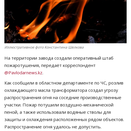
СПОРТ
Чек-лист
РАЗВЛЕЧЕНИЯ
Иллюстративное фото Константина Шелкова
OFFICIAL
На территории завода создали оперативный штаб
пожаротушения, передаёт корреспондент
Курултай
@Pavlodarnews.kz
.
Как сообщили в областном департаменте по ЧС, розлив
Язык
охлаждающего масла трансформатора создал угрозу
Қазақша
Русский
распространения огня на соседние производственные
участки. Пожар потушили воздушно-механической
пеной, а также использовали водяные стволы для
защиты и охлаждения расположенных рядом объектов.
Распространение огня удалось не допустить.