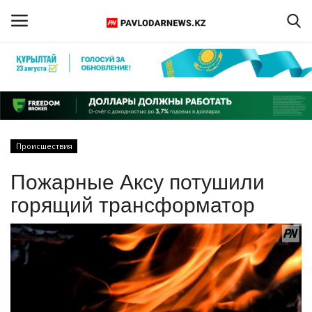
Войти
Регистрация
Главная
Происшествия
Обратная связь
Пожарные Аксу потушили
ПАВЛОДАРСКАЯ ОБЛАСТЬ
горящий трансформатор
КАЗАХСТАН
МИР
СПЕЦПРОЕКТЫ