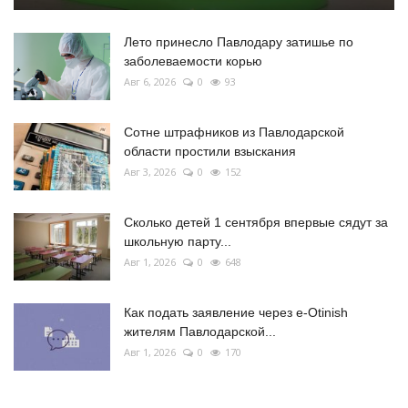
Лето принесло Павлодару затишье по
заболеваемости корью
Авг 6, 2026
0
93
Сотне штрафников из Павлодарской
области простили взыскания
Авг 3, 2026
0
152
Сколько детей 1 сентября впервые сядут за
школьную парту...
Авг 1, 2026
0
648
Как подать заявление через e-Otinish
жителям Павлодарской...
Авг 1, 2026
0
170