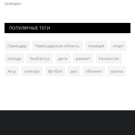
граждан.
ПОПУЛЯРНЫЕ ТЕГИ
Павлодар
Павлодарская область
полиция
спорт
погода
Экибастуз
дети
ремонт
Казахстан
Аксу
конкурс
футбол
дчс
облачно
школа