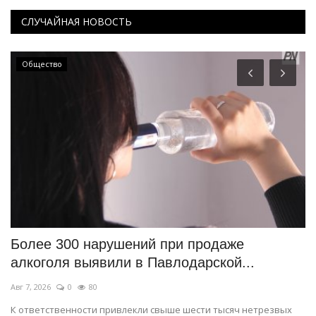
СЛУЧАЙНАЯ НОВОСТЬ
Общество
т
Более 300 нарушений при продаже
В
алкоголя выявили в Павлодарской...
ш
Авг 7, 2026
0
80
Ав
К ответственности привлекли свыше шести тысяч нетрезвых
Си