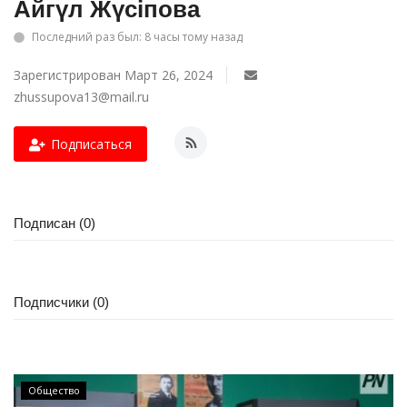
Айгүл Жүсіпова
СПОРТ
Последний раз был: 8 часы тому назад
Зарегистрирован Март 26, 2024
Чек-лист
zhussupova13@mail.ru
РАЗВЛЕЧЕНИЯ
Подписаться
OFFICIAL
Курултай
Подписан (0)
Язык
Қазақша
Русский
Подписчики (0)
Общество