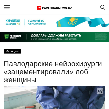
Войти
Регистрация
Главная
Медицина
Обратная связь
Павлодарские нейрохирурги
ПАВЛОДАРСКАЯ ОБЛАСТЬ
«зацементировали» лоб
женщины
КАЗАХСТАН
МИР
СПЕЦПРОЕКТЫ