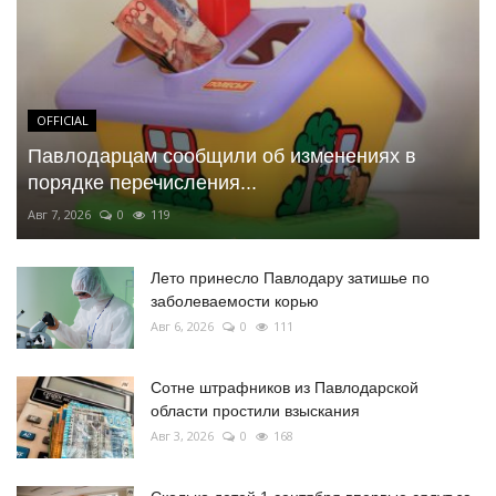
OFFICIAL
Павлодарцам сообщили об изменениях в
порядке перечисления...
Авг 7, 2026
0
119
Лето принесло Павлодару затишье по
заболеваемости корью
Авг 6, 2026
0
111
Сотне штрафников из Павлодарской
области простили взыскания
Авг 3, 2026
0
168