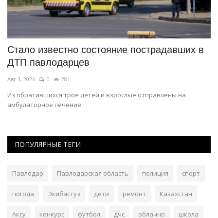
Стало известно состояние пострадавших в
О
ДТП павлодарцев
м
Авг 3, 2026
0
281
Ию
Из обратившихся трое детей и взрослые отправлены на
Сб
амбулаторное лечение.
ми
ПОПУЛЯРНЫЕ ТЕГИ
Павлодар
Павлодарская область
полиция
спорт
погода
Экибастуз
дети
ремонт
Казахстан
Аксу
конкурс
футбол
дчс
облачно
школа