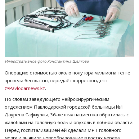
СПОРТ
Чек-лист
РАЗВЛЕЧЕНИЯ
OFFICIAL
Иллюстративное фото Константина Шелкова
Операцию стоимостью около полутора миллиона тенге
Курултай
провели бесплатно, передаёт корреспондент
@Pavlodarnews.kz
.
Язык
По словам заведующего нейрохирургическим
Қазақша
Русский
отделением Павлодарской городской больницы №1
Даурена Сафиуллы, 36-летняя пациентка обратилась с
жалобами на головную боль и опухоль в лобной области.
Перед госпитализацией ей сделали МРТ головного
мозга и выявили новообразование в костях черепа.