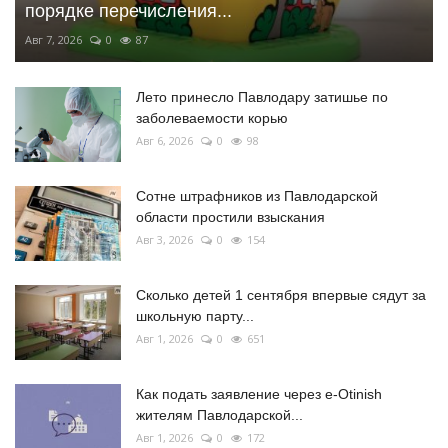
порядке перечисления...
Авг 7, 2026
0
87
Лето принесло Павлодару затишье по
заболеваемости корью
Авг 6, 2026
0
98
Сотне штрафников из Павлодарской
области простили взыскания
Авг 3, 2026
0
154
Сколько детей 1 сентября впервые сядут за
школьную парту...
Авг 1, 2026
0
651
Как подать заявление через e-Otinish
жителям Павлодарской...
Авг 1, 2026
0
172