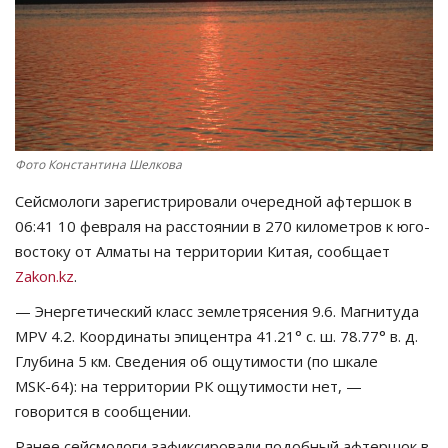
СПОРТ
Чек-лист
РАЗВЛЕЧЕНИЯ
Фото Константина Шелкова
OFFICIAL
Сейсмологи зарегистрировали очередной афтершок в
06:41 10 февраля на расстоянии в 270 километров к юго-
Курултай
востоку от Алматы на территории Китая, сообщает
Zakon.kz
.
Язык
— Энергетический класс землетрясения 9.6. Магнитуда
Қазақша
Русский
MPV 4.2. Координаты эпицентра 41.21° с. ш. 78.77° в. д.
Глубина 5 км. Сведения об ощутимости (по шкале
МSК-64): на территории РК ощутимости нет, —
говорится в сообщении.
Ранее сейсмологи зафиксировали подобный афтершок в