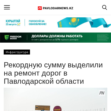
Войти
Регистрация
Главная
Инфраструктура
Обратная связь
Рекордную сумму выделили
ПАВЛОДАРСКАЯ ОБЛАСТЬ
на ремонт дорог в
Павлодарской области
КАЗАХСТАН
МИР
СПЕЦПРОЕКТЫ