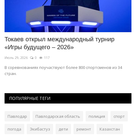
Токаев открыл международный турнир
В
«Игры будущего – 2026»
н
Июль 29, 2026
0
117
Фе
В соревнованиях поучаствуют более 800 спортсменов из 34
И
стран.
об
ПОПУЛЯРНЫЕ ТЕГИ
Павлодар
Павлодарская область
полиция
спорт
погода
Экибастуз
дети
ремонт
Казахстан