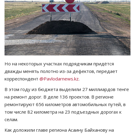
СПОРТ
Чек-лист
РАЗВЛЕЧЕНИЯ
OFFICIAL
Но на некоторых участках подрядчикам придётся
дважды менять полотно из-за дефектов, передает
Курултай
корреспондент
@Pavlodarnews.kz
.
Язык
В этом году из бюджета выделили 27 миллиардов тенге
на ремонт дорог. В деле 136 проектов. В регионе
Қазақша
Русский
ремонтируют 656 километров автомобильных путей, в
том числе 82 километра на 23 подъездных дорогах к
селам.
Как доложили главе региона Асаину Байханову на