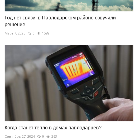
Год нет связи: в Павлодарском районе озвучили
решение
Март 7, 2025
0
1528
Когда станет тепло в домах павлодарцев?
Сентябрь 27, 2024
0
363