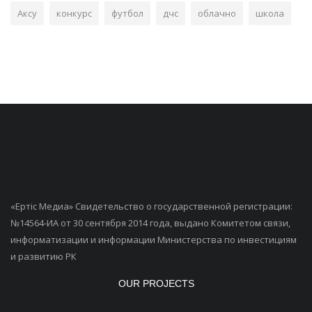
Аксу
конкурс
футбол
дчс
облачно
школа
«Ертiс Медиа» Свидетельство о государственной регистрации:
№14564-ИА от 30 сентября 2014 года, выдано Комитетом связи,
информатизации и информации Министерства по инвестициям
и развитию РК
OUR PROJECTS