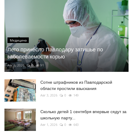
Медицина
Лето принесло Павлодару затишье по
заболеваемости корью
Авг 6, 2026
0
91
Сотне штрафников из Павлодарской
области простили взыскания
Авг 3, 2026
0
149
Сколько детей 1 сентября впервые сядут за
школьную парту...
Авг 1, 2026
0
643